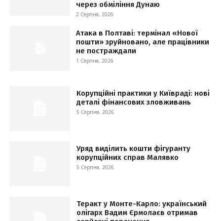
через обміління Дунаю
2 Серпня, 2026
Атака в Полтаві: термінал «Нової
пошти» зруйновано, але працівники
не постраждали
1 Серпня, 2026
Корупційні практики у Київраді: нові
деталі фінансових зловживань
5 Серпня, 2026
Уряд виділить кошти фігуранту
корупційних справ Малявко
5 Серпня, 2026
Теракт у Монте-Карло: український
олігарх Вадим Єрмолаєв отримав