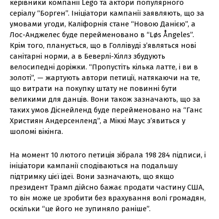
керівники компанії Lego та актори популярного
серіалу “Борген”. Ініціатори кампанії заявляють, що за
умовами угоди, Каліфорнія стане “Новою Данією”, а
Лос-Анджелес буде перейменовано в “Løs Ångeles”.
Крім того, планується, що в Голлівуді з’являться нові
санітарні норми, а в Беверлі-Хіллз збудують
велосипедні доріжки. “Пропустіть кілька латте, і ви в
золоті”, — жартують автори петиції, натякаючи на те,
що витрати на покупку штату не повинні бути
великими для данців. Вони також зазначають, що за
таких умов Діснейленд буде перейменовано на “Ганс
Християн Андерсенленд”, а Міккі Маус з’явиться у
шоломі вікінга.
На момент 10 лютого петиція зібрала 198 284 підписи, і
ініціатори кампанії сподіваються на подальшу
підтримку цієї ідеї. Вони зазначають, що якщо
президент Трамп дійсно бажає продати частину США,
то він може це зробити без врахування волі громадян,
оскільки “це його не зупиняло раніше”.