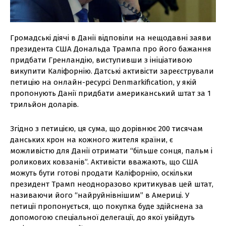
Громадські діячі в Данії відповіли на нещодавні заяви
президента США Дональда Трампа про його бажання
придбати Гренландію, виступивши з ініціативою
викупити Каліфорнію. Датські активісти зареєстрували
петицію на онлайн-ресурсі Denmarkification, у якій
пропонують Данії придбати американський штат за 1
трильйон доларів.
Згідно з петицією, ця сума, що дорівнює 200 тисячам
данських крон на кожного жителя країни, є
можливістю для Данії отримати “більше сонця, пальм і
роликових ковзанів”. Активісти вважають, що США
можуть бути готові продати Каліфорнію, оскільки
президент Трамп неодноразово критикував цей штат,
називаючи його “найруйнівнішим” в Америці. У
петиції пропонується, що покупка буде здійснена за
допомогою спеціальної делегації, до якої увійдуть