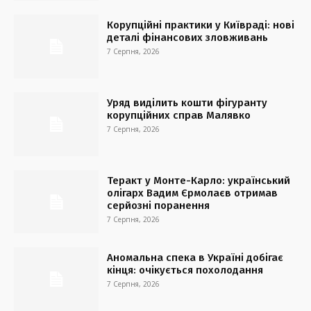
Корупційні практики у Київраді: нові
деталі фінансових зловживань
7 Серпня, 2026
Уряд виділить кошти фігуранту
корупційних справ Малявко
7 Серпня, 2026
Теракт у Монте-Карло: український
олігарх Вадим Єрмолаєв отримав
серйозні поранення
7 Серпня, 2026
Аномальна спека в Україні добігає
кінця: очікується похолодання
7 Серпня, 2026