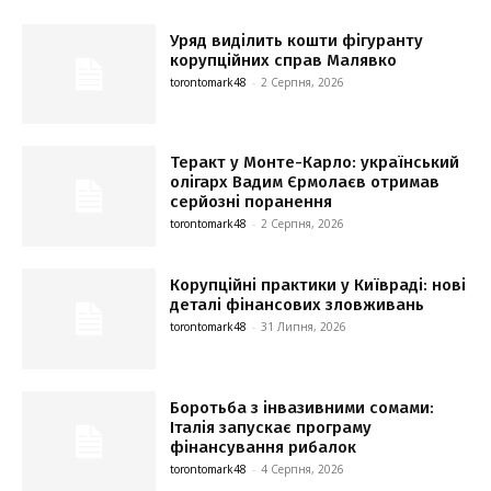
Уряд виділить кошти фігуранту
корупційних справ Малявко
torontomark48
-
2 Серпня, 2026
Теракт у Монте-Карло: український
олігарх Вадим Єрмолаєв отримав
серйозні поранення
torontomark48
-
2 Серпня, 2026
Корупційні практики у Київраді: нові
деталі фінансових зловживань
torontomark48
-
31 Липня, 2026
Боротьба з інвазивними сомами:
Італія запускає програму
фінансування рибалок
torontomark48
-
4 Серпня, 2026