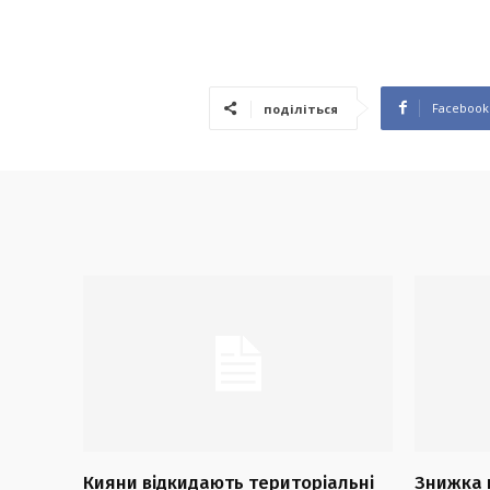
Facebook
поділіться
Кияни відкидають територіальні
Знижка 