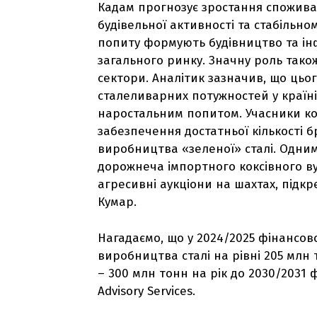
Кадам прогнозує зростання спожива
будівельної активності та стабіль
попиту формують будівництво та ін
загального ринку. Значну роль так
сектори. Аналітик зазначив, що цьо
сталеливарних потужностей у країні
наростальним попитом. Учасники ко
забезпечення достатньої кількості бр
виробництва «зеленої» сталі. Одним
дорожнеча імпортного коксівного вуг
агресивні аукціони на шахтах, підкр
Кумар.
Нагадаємо, що у 2024/2025 фінансово
виробництва сталі на рівні 205 млн 
– 300 млн тонн на рік до 2030/2031 ф
Advisory Services.