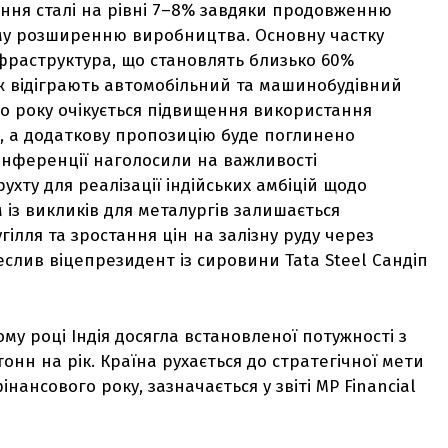
ння сталі на рівні 7–8% завдяки продовженню
ному розширенню виробництва. Основну частку
фраструктура, що становлять близько 60%
ож відіграють автомобільний та машинобудівний
го року очікується підвищення використання
, а додаткову пропозицію буде поглинено
нференції наголосили на важливості
ухту для реалізації індійських амбіцій щодо
 із викликів для металургів залишається
ілля та зростання цін на залізну руду через
еслив віцепрезидент із сировини Tata Steel Сандіп
му році Індія досягла встановленої потужності з
тонн на рік. Країна рухається до стратегічної мети
інансового року, зазначається у звіті MP Financial