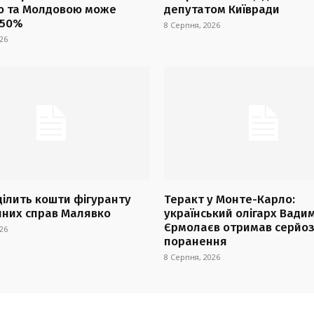
ю та Молдовою може
депутатом Київради
 50%
8 Серпня, 2026
26
ділить кошти фігуранту
Теракт у Монте-Карло:
йних справ Малявко
український олігарх Вади
Єрмолаєв отримав серйоз
26
поранення
8 Серпня, 2026