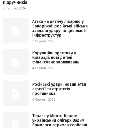
підручників
2 Серпня, 2026
Атака на дитячу лікарню у
Запоріжжі: російські війська
завдали удару по цивільній
інфраструктурі
5 Серпня, 2026
Корупційні практики у
Київраді: нові деталі
фінансових зловживань
4 Серпня, 2026
Російські удари: новий етап
агресії та стратегія
противника
6 Серпня, 2026
Теракт у Монте-Карло:
український олігарх Вадим
Єрмолаєв отримав серйозні