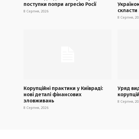
поступки попри агресію Росії
Україно
скласти
8 Серпня, 2026
8 Серпня, 20
Корупційні практики у Київраді:
Уряд ви
нові деталі фінансових
корупці
зловживань
8 Серпня, 20
8 Серпня, 2026