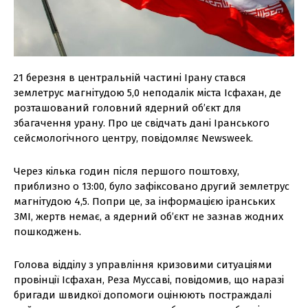
21 березня в центральній частині Ірану стався
землетрус магнітудою 5,0 неподалік міста Ісфахан, де
розташований головний ядерний об’єкт для
збагачення урану. Про це свідчать дані Іранського
сейсмологічного центру, повідомляє Newsweek.
Через кілька годин після першого поштовху,
приблизно о 13:00, було зафіксовано другий землетрус
магнітудою 4,5. Попри це, за інформацією іранських
ЗМІ, жертв немає, а ядерний об’єкт не зазнав жодних
пошкоджень.
Голова відділу з управління кризовими ситуаціями
провінції Ісфахан, Реза Муссаві, повідомив, що наразі
бригади швидкої допомоги оцінюють постраждалі