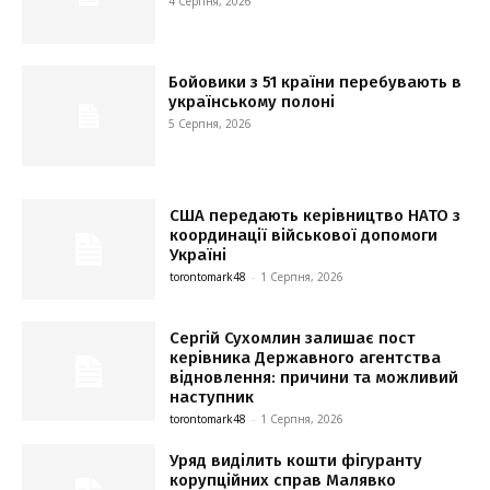
4 Серпня, 2026
Бойовики з 51 країни перебувають в
українському полоні
5 Серпня, 2026
США передають керівництво НАТО з
координації військової допомоги
Україні
torontomark48
-
1 Серпня, 2026
Сергій Сухомлин залишає пост
керівника Державного агентства
відновлення: причини та можливий
наступник
torontomark48
-
1 Серпня, 2026
Уряд виділить кошти фігуранту
корупційних справ Малявко