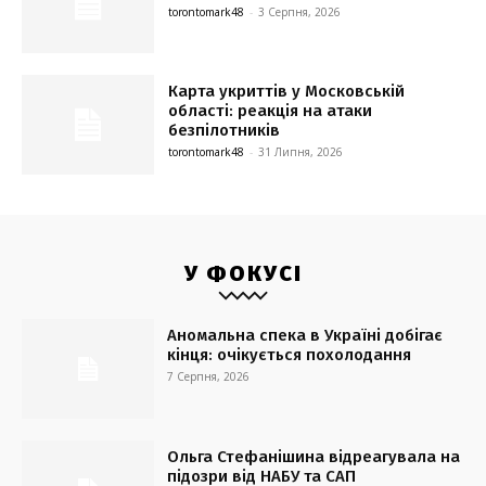
torontomark48
-
3 Серпня, 2026
Карта укриттів у Московській
області: реакція на атаки
безпілотників
torontomark48
-
31 Липня, 2026
У ФОКУСІ
Аномальна спека в Україні добігає
кінця: очікується похолодання
7 Серпня, 2026
Ольга Стефанішина відреагувала на
підозри від НАБУ та САП