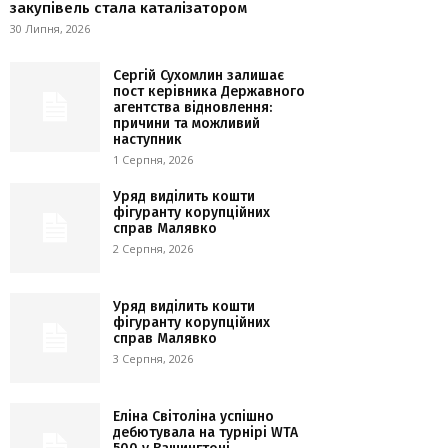
закупівель стала каталізатором
30 Липня, 2026
Сергій Сухомлин залишає
пост керівника Державного
агентства відновлення:
причини та можливий
наступник
1 Серпня, 2026
Уряд виділить кошти
фігуранту корупційних
справ Малявко
2 Серпня, 2026
Уряд виділить кошти
фігуранту корупційних
справ Малявко
3 Серпня, 2026
Еліна Світоліна успішно
дебютувала на турнірі WTA