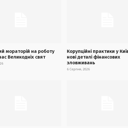
й мораторій на роботу
Корупційні практики у Киї
час Великодніх свят
нові деталі фінансових
зловживань
26
6 Серпня, 2026