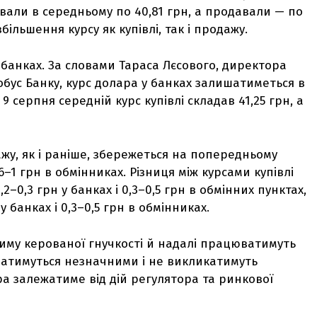
ували в середньому по 40,81 грн, а продавали — по
більшення курсу як купівлі, так і продажу.
 банках. За словами Тараса Лєсового, директора
бус Банку, курс долара у банках залишатиметься в
 9 серпня середній курс купівлі складав 41,25 грн, а
ажу, як і раніше, збережеться на попередньому
0,6–1 грн в обмінниках. Різниця між курсами купівлі
–0,3 грн у банках і 0,3–0,5 грн в обмінних пунктах,
у банках і 0,3–0,5 грн в обмінниках.
иму керованої гнучкості й надалі працюватимуть
шатимуться незначними і не викликатимуть
ра залежатиме від дій регулятора та ринкової