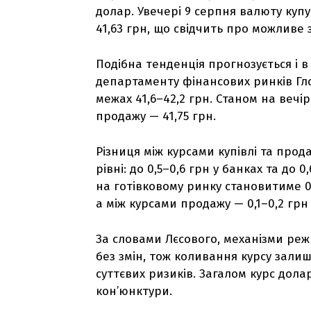
долар. Увечері 9 серпня валюту куп
41,63 грн, що свідчить про можливе з
Подібна тенденція прогнозується і в
департаменту фінансових ринків Гло
межах 41,6–42,2 грн. Станом на вечір
продажу — 41,75 грн.
Різниця між курсами купівлі та прод
рівні: до 0,5–0,6 грн у банках та до 
на готівковому ринку становитиме 0,2
а між курсами продажу — 0,1–0,2 грн 
За словами Лєсового, механізми реж
без змін, тож коливання курсу зали
суттєвих ризиків. Загалом курс дола
кон’юнктури.