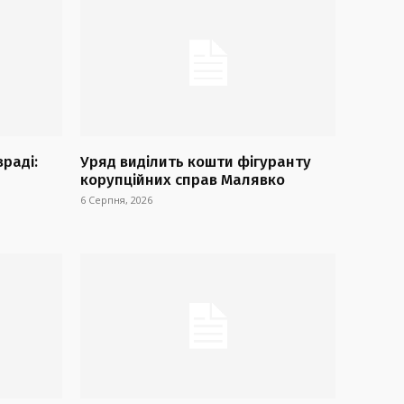
враді:
Уряд виділить кошти фігуранту
корупційних справ Малявко
6 Серпня, 2026