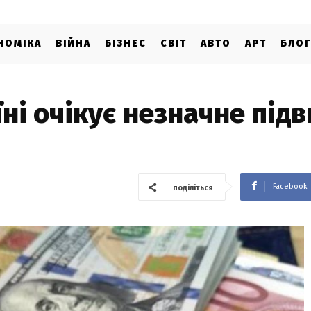
НОМІКА
ВІЙНА
БІЗНЕС
СВІТ
АВТО
АРТ
БЛО
їні очікує незначне під
Facebook
поділіться