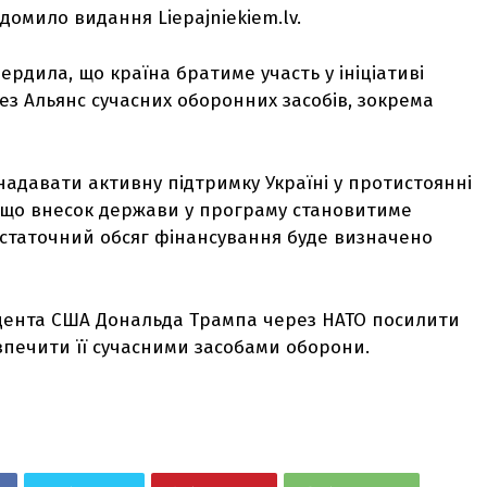
домило видання Liepajniekiem.lv.
вердила, що країна братиме участь у ініціативі
ез Альянс сучасних оборонних засобів, зокрема
 надавати активну підтримку Україні у протистоянні
а, що внесок держави у програму становитиме
статочний обсяг фінансування буде визначено
зидента США Дональда Трампа через НАТО посилити
езпечити її сучасними засобами оборони.