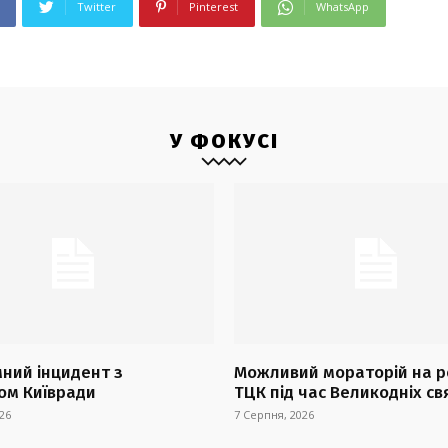
Twitter
Pinterest
WhatsApp
У ФОКУСІ
ний інцидент з
Можливий мораторій на р
ом Київради
ТЦК під час Великодніх св
26
7 Серпня, 2026