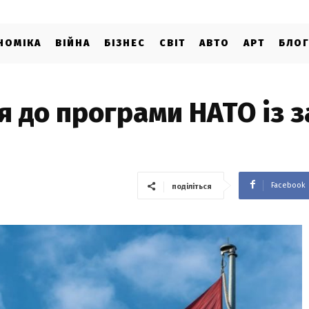
НОМІКА
ВІЙНА
БІЗНЕС
СВІТ
АВТО
АРТ
БЛО
я до програми НАТО із з
Facebook
поділіться