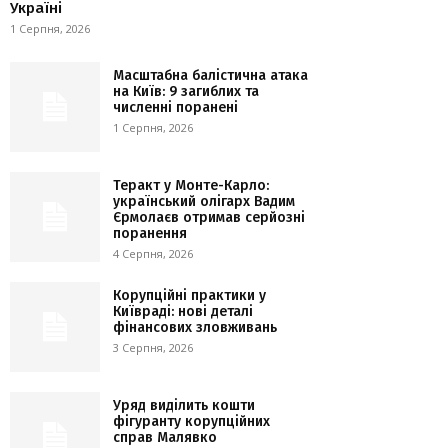
Україні
1 Серпня, 2026
Масштабна балістична атака
на Київ: 9 загиблих та
численні поранені
1 Серпня, 2026
Теракт у Монте-Карло:
український олігарх Вадим
Єрмолаєв отримав серйозні
поранення
4 Серпня, 2026
Корупційні практики у
Київраді: нові деталі
фінансових зловживань
3 Серпня, 2026
Уряд виділить кошти
фігуранту корупційних
справ Малявко