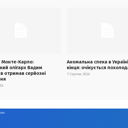
у Монте-Карло:
Аномальна спека в Україні
ький олігарх Вадим
кінця: очікується похоло
в отримав серйозні
7 Серпня, 2026
ння
26
com