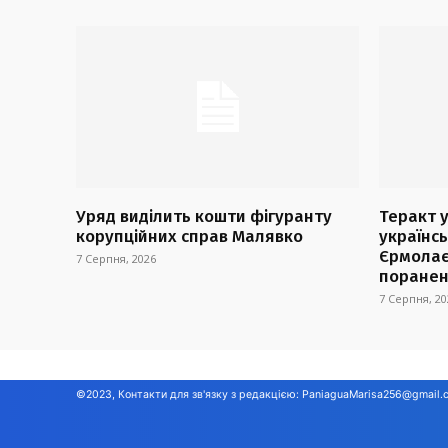
Уряд виділить кошти фігуранту
Теракт 
корупційних справ Малявко
українс
Єрмолає
7 Серпня, 2026
поране
7 Серпня, 20
©2023, Контакти для зв'язку з редакцією:
PaniaguaMarisa256@gmail.