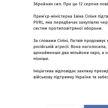
Збройних сил. Про це 12 серпня пові
Прем’єр-міністерка Евіка Сіліня підт
PURL, яка передбачає закупівлю чер
систем протиповітряної оборони.
За словами Сіліні, Латвія продовжує
російській агресії. Вона наголосил
щонайменше два мільйони євро, а о
пізніше.
Ініціатива відповідає заклику пре
військову підтримку України та заб