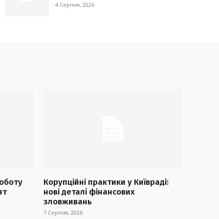
4 Серпня, 2026
оботу
Корупційні практики у Київраді:
ят
нові деталі фінансових
зловживань
7 Серпня, 2026