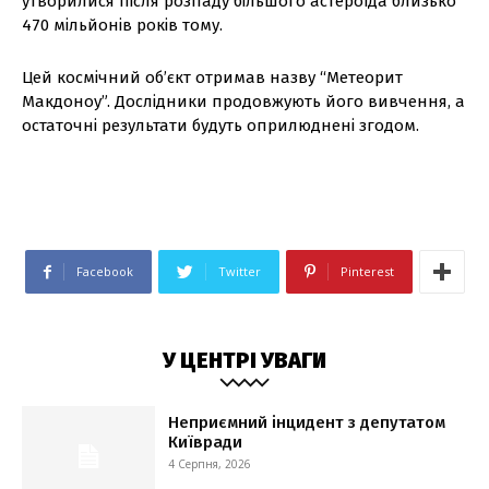
утворилися після розпаду більшого астероїда близько
470 мільйонів років тому.
Цей космічний об’єкт отримав назву “Метеорит
Макдоноу”. Дослідники продовжують його вивчення, а
остаточні результати будуть оприлюднені згодом.
Facebook
Twitter
Pinterest
У ЦЕНТРІ УВАГИ
Неприємний інцидент з депутатом
Київради
4 Серпня, 2026