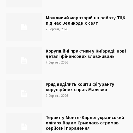
Можливий мораторій на роботу ТЦК
під час Великодніх свят
7 Серпня, 2026
Корупційні практики у Київраді: нові
деталі фінансових зловживань
7 Серпня, 2026
Уряд виділить кошти фігуранту
корупційних справ Малявко
7 Серпня, 2026
Теракт у Монте-Карло: український
олігарх Вадим Єрмолаєв отримав
серйозні поранення