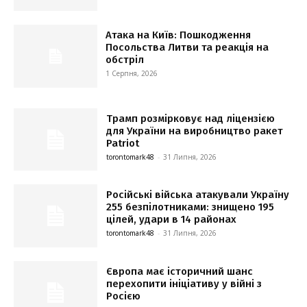
Атака на Київ: Пошкодження
Посольства Литви та реакція на
обстріл
1 Серпня, 2026
Трамп розмірковує над ліцензією
для України на виробництво ракет
Patriot
torontomark48
-
31 Липня, 2026
Російські війська атакували Україну
255 безпілотниками: знищено 195
цілей, удари в 14 районах
torontomark48
-
31 Липня, 2026
Європа має історичний шанс
перехопити ініціативу у війні з
Росією