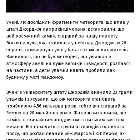
Учені, які дослідили фрагменти метеорита, що впав у
штаті Джорджія наприкінці червня, встановили, що
цей космічний камінь старший за нашу планету.
Вогняна куля, яка з’явилася у небі над Джорджією 26
червня, привернула увагу багатьох місцевих жителів.
Виявилося, що це був метеорит, що увійшов в
атмосферу Землі на дуже великій швидкості, розпався
на частини, а деякі уламки навіть пробили дах
будинку у місті Макдоноу.
Вчені з Університету штату Джорджія вивчили 23 грами
уламків і з’ясували, що вік метеорита становить
приблизно 4,56 мільярда років, тобто він старший за
Землю на 20 мільйонів років. Фахівці визначили, що
камінь є звичайним хондритом із низьким вмістом
металів. Він походить із групи астероїдів головного
поясу, що розташований між Марсом і Юпітером, які