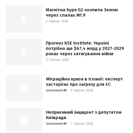
Магнітна буря G2 охопила Землю
через спалах M1.9
2 Серпня, 2026
Прогноз KSE Institute: Україні
потрібно ще $67,4 млрд у 2027-2029
роках через затягування війни
31 Липня, 2026
Міграційна криза в Іспанії: експерт
застерігає про загрозу для ЄС
torontomark48
-
5 Серпня, 2026
Неприємний інцидент з депутатом
Київради
torontomark48
-
1 Серпня, 2026