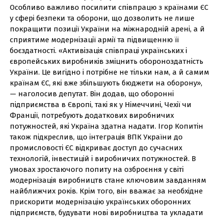
Особливо важливо посилити співпрацю з країнами ЄС
у сфері безпеки та оборони, що дозволить не лише
покращити позиції України на міжнародній арені, а й
сприятиме модернізації армії та підвищенню її
боєздатності. «Активізація співпраці українських і
європейських виробників зміцнить обороноздатність
України. Це вигідно і потрібне не тільки нам, а й самим
країнам ЄС, які вже збільшують бюджети на оборону»,
— наголосив депутат. Він додав, що оборонні
підприємства в Європі, такі як у Німеччині, Чехії чи
Франції, потребують додаткових виробничих
потужностей, які Україна здатна надати. Ігор Копитін
також підкреслив, що інтеграція ВПК України до
промисловості ЄС відкриває доступ до сучасних
технологій, інвестицій і виробничих потужностей. В
умовах зростаючого попиту на озброєння у світі
модернізація виробництв стане ключовим завданням
найближчих років. Крім того, він вважає за необхідне
прискорити модернізацію українських оборонних
підприємств, будувати нові виробництва та укладати