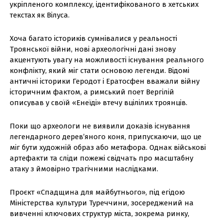
укріпленого комплексу, ідентифікованого в хетських
текстах як Вілуса.
Хоча багато істориків сумнівалися у реальності
Троянської війни, нові археологічні дані знову
акцентують увагу на можливості існування реального
конфлікту, який міг стати основою легенди. Відомі
античні історики Геродот і Ератосфен вважали війну
історичним фактом, а римський поет Вергілій
описував у своїй «Енеїді» втечу вцілілих троянців.
Поки що археологи не виявили доказів існування
легендарного дерев’яного коня, припускаючи, що це
міг бути художній образ або метафора. Однак військові
артефакти та сліди пожежі свідчать про масштабну
атаку з ймовірно трагічними наслідками.
Проєкт «Спадщина для майбутнього», під егідою
Міністерства культури Туреччини, зосереджений на
вивченні ключових структур міста, зокрема ринку,