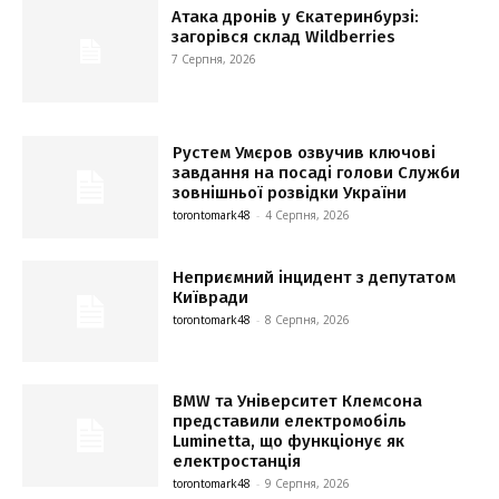
Атака дронів у Єкатеринбурзі:
загорівся склад Wildberries
7 Серпня, 2026
Рустем Умєров озвучив ключові
завдання на посаді голови Служби
зовнішньої розвідки України
torontomark48
-
4 Серпня, 2026
Неприємний інцидент з депутатом
Київради
torontomark48
-
8 Серпня, 2026
BMW та Університет Клемсона
представили електромобіль
Luminetta, що функціонує як
електростанція
torontomark48
-
9 Серпня, 2026