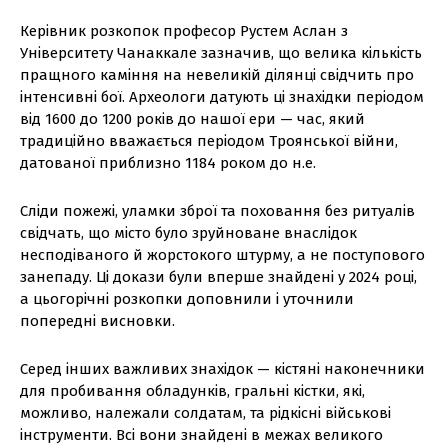
Керівник розкопок професор Рустем Аслан з
Університету Чанаккале зазначив, що велика кількість
пращного каміння на невеликій ділянці свідчить про
інтенсивні бої. Археологи датують ці знахідки періодом
від 1600 до 1200 років до нашої ери — час, який
традиційно вважається періодом Троянської війни,
датованої приблизно 1184 роком до н.е.
Сліди пожежі, уламки зброї та поховання без ритуалів
свідчать, що місто було зруйноване внаслідок
несподіваного й жорстокого штурму, а не поступового
занепаду. Ці докази були вперше знайдені у 2024 році,
а цьогорічні розкопки доповнили і уточнили
попередні висновки.
Серед інших важливих знахідок — кістяні наконечники
для пробивання обладунків, гральні кістки, які,
можливо, належали солдатам, та рідкісні військові
інструменти. Всі вони знайдені в межах великого