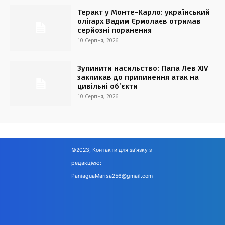
Теракт у Монте-Карло: український
олігарх Вадим Єрмолаєв отримав
серйозні поранення
10 Серпня, 2026
Зупинити насильство: Папа Лев XIV
закликав до припинення атак на
цивільні об’єкти
10 Серпня, 2026
©2023, Контакти для зв'язку з
редакцією:
PaniaguaMarisa256@gmail.com