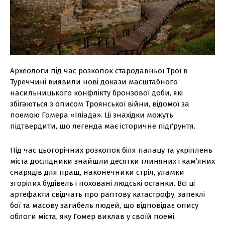
Археологи під час розкопок стародавньої Трої в
Туреччині виявили нові докази масштабного
насильницького конфлікту бронзової доби, які
збігаються з описом Троянської війни, відомої за
поемою Гомера «Іліада». Ці знахідки можуть
підтвердити, що легенда має історичне підґрунтя.
Під час цьогорічних розкопок біля палацу та укріплень
міста дослідники знайшли десятки глиняних і кам’яних
снарядів для пращ, наконечники стріл, уламки
згорілих будівель і поховані людські останки. Всі ці
артефакти свідчать про раптову катастрофу, запеклі
бої та масову загибель людей, що відповідає опису
облоги міста, яку Гомер виклав у своїй поемі.