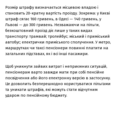
Розмір штрафу визначається місцевою владою і
становить 20-кратну вартість проїзду. Зокрема: у Києві
штраф сягає 160 гривень, в Одесі — 140 гривень, у
Львові — до 300 гривень. Незважаючи на пільги,
безкоштовний проїзд діє лише у таких видах
транспорту: трамвай; тролейбус; міський і приміський
автобус; електрички приміського сполучення. У метро,
маршрутках чи таксі пенсіонери повинні платити на
загальних підставах, як і всі інші пасажири.
Щоб уникнути зайвих витрат і неприємних ситуацій,
пенсіонерам варто завжди мати при собі пенсійне
посвідчення або його електронну версію в застосунку.
Це дозволить безперешкодно користуватися пільгами
та уникати штрафів, які можуть стати відчутним
ударом по пенсійному бюджету.