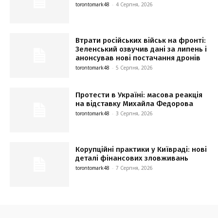
torontomark48
-
4 Серпня, 2026
Втрати російських військ на фронті:
Зеленський озвучив дані за липень і
анонсував нові постачання дронів
torontomark48
-
5 Серпня, 2026
Протести в Україні: масова реакція
на відставку Михайла Федорова
torontomark48
-
3 Серпня, 2026
Корупційні практики у Київраді: нові
деталі фінансових зловживань
torontomark48
-
7 Серпня, 2026