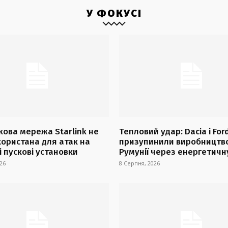
У ФОКУСІ
кова мережа Starlink не
Тепловий удар: Dacia і For
користана для атак на
призупинили виробництво
і пускові установки
Румунії через енергетичну
26
8 Серпня, 2026