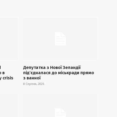
d
Депутатка з Нової Зеландії
 в
під’єдналася до міськради прямо
 crisis
з ванної
8 Серпня, 2026