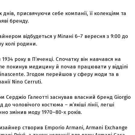
днів, присвячуючи себе компанії, її колекціям та
яві бренду.
нером відбудеться у Мілані 6–7 вересня з 9:00 до
у колі родини.
1934 року в П’яченці. Спочатку він навчався на
але покинув медицину й почав працювати у відділі
Rinascente. Згодом перейшов у сферу моди та в
нії Nino Cerruti.
ом Серджіо Ґалеотті заснував власний бренд Giorgio
д до чоловічого костюма – м’якіші лінії, легші
нно змінив моду 1970–80-х років.
, дизайнер створив Emporio Armani, Armani Exchange