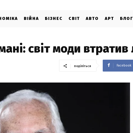
НОМІКА
ВІЙНА
БІЗНЕС
СВІТ
АВТО
АРТ
БЛО
ні: світ моди втратив 
Facebook
поділіться