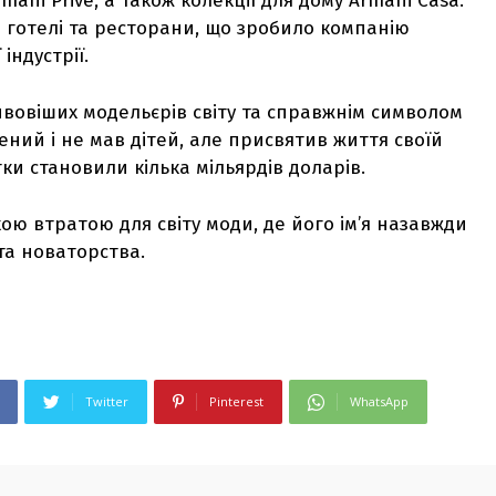
rmani Privé, а також колекції для дому Armani Casa.
 готелі та ресторани, що зробило компанію
індустрії.
вовіших модельєрів світу та справжнім символом
жений і не мав дітей, але присвятив життя своїй
тки становили кілька мільярдів доларів.
ю втратою для світу моди, де його ім’я назавжди
та новаторства.
Twitter
Pinterest
WhatsApp