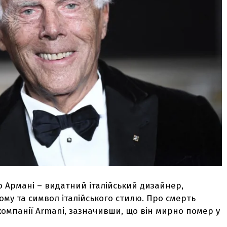
жо Армані – видатний італійський дизайнер,
му та символ італійського стилю. Про смерть
омпанії Armani, зазначивши, що він мирно помер у