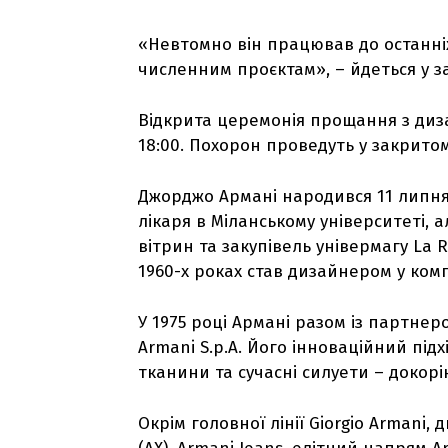
«Невтомно він працював до останніх 
численним проєктам», – йдеться у за
Відкрита церемонія прощання з дизай
18:00. Похорон проведуть у закритом
Джорджо Армані народився 11 липня 
лікаря в Міланському університеті, 
вітрин та закупівель універмагу La 
1960-х роках став дизайнером у компа
У 1975 році Армані разом із партнер
Armani S.p.A. Його інноваційний підхі
тканини та сучасні силуети – докорі
Окрім головної лінії Giorgio Armani