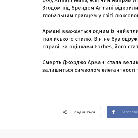
(AX), Armani Jeans, елітний напрям A
Згодом під брендом Armani відкрили
глобальним гравцем у світі люксової 
Армані вважається одним із найвпли
італійського стилю. Він не був одру
справі. За оцінками Forbes, його ста
Смерть Джорджо Армані стала велико
залишиться символом елегантності 
Facebook
поділіться