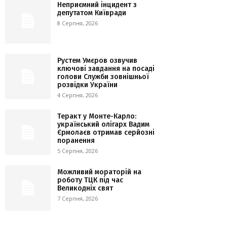
Неприємний інцидент з
депутатом Київради
8 Серпня, 2026
Рустем Умєров озвучив
ключові завдання на посаді
голови Служби зовнішньої
розвідки України
4 Серпня, 2026
Теракт у Монте-Карло:
український олігарх Вадим
Єрмолаєв отримав серйозні
поранення
5 Серпня, 2026
Можливий мораторій на
роботу ТЦК під час
Великодніх свят
7 Серпня, 2026