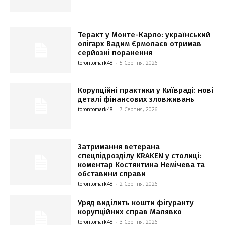
Теракт у Монте-Карло: український
олігарх Вадим Єрмолаєв отримав
серйозні поранення
torontomark48
-
5 Серпня, 2026
Корупційні практики у Київраді: нові
деталі фінансових зловживань
torontomark48
-
7 Серпня, 2026
Затримання ветерана
спецпідрозділу KRAKEN у столиці:
коментар Костянтина Немічева та
обставини справи
torontomark48
-
2 Серпня, 2026
Уряд виділить кошти фігуранту
корупційних справ Малявко
torontomark48
-
3 Серпня, 2026