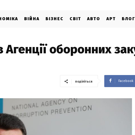
НОМІКА
ВІЙНА
БІЗНЕС
СВІТ
АВТО
АРТ
БЛО
з Агенції оборонних зак
Facebook
поділіться