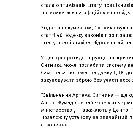
стала оптимізація штату працівників
посилаючись на офіційну відповідь 
Згідно з документом, Ситника було зв
статті 40 Кодексу законів про працю
штату працівників». Відповідний на
У Центрі протидії корупції розкрит
Ситника може послабити систему вн
Саме така система, на думку ЦПК, д
закуповувати зброю без участі посе
“Звільнення Артема Ситника — ще од
Арсен Жумаділов забезпечують зруч
міністерства”, — вважають у Центрі.
незалежну установу на звичайний під
створення.