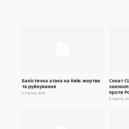
Балістична атака на Київ: жертви
Сенат С
та руйнування
законопр
проти Ро
8 Серпня, 2026
8 Серпня, 20