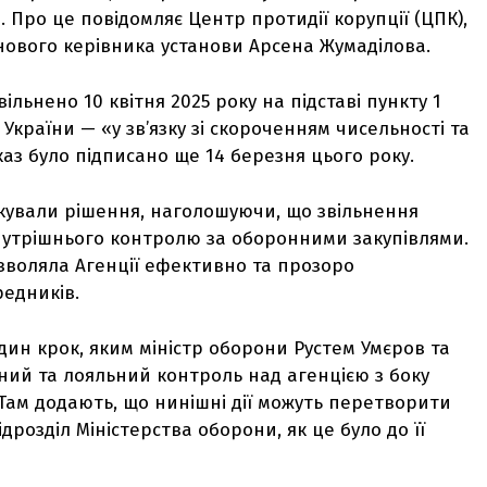
. Про це повідомляє Центр протидії корупції (ЦПК),
нового керівника установи Арсена Жумаділова.
ільнено 10 квітня 2025 року на підставі пункту 1
 України — «у зв’язку зі скороченням чисельності та
каз було підписано ще 14 березня цього року.
икували рішення, наголошуючи, що звільнення
утрішнього контролю за оборонними закупівлями.
озволяла Агенції ефективно та прозоро
редників.
ин крок, яким міністр оборони Рустем Умєров та
ний та лояльний контроль над агенцією з боку
 Там додають, що нинішні дії можуть перетворити
розділ Міністерства оборони, як це було до її