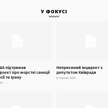
У ФОКУСІ
ША підтримав
Неприємний інцидент з
оєкт про жорсткі санкції
депутатом Київради
сії та Ірану
8 Серпня, 2026
26