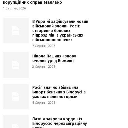
корупційних справ Малявко
1 Серпня, 2026
В Україні зафіксували новий
військовий злочин Росії:
створення бойових
підрозділів із українських
військовополонених
7 Серпня, 2026
Нікола Пашинян знову
очолив уряд Вірменії
2 Серпня, 2026
Росія значно збільшила
імпорт бензину з Білорусі в
умовах паливної кризи
6 Серпня, 2026
Латвія закрила кордон із
Білоруссю через міграційну