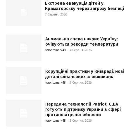
Екстрена евакуація дітей у
Краматорську через загрозу безпеці
7 Серпня, 2026
Аномальна спека накриє Україну:
очікуються рекорди температури
torontomark48
-
4 Серпня, 2026
Корупційні практики у Київраді: нові
деталі фінансових зловживань
torontomark48
-
5 Серпня, 2026
Передача технологій Patriot: США
готують підтримку України в сфері
протиповітряної оборони
torontomark48
-
3 Серпня, 2026