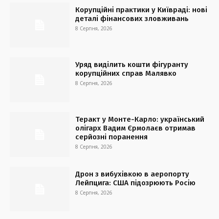
Корупційні практики у Київраді: нові
деталі фінансових зловживань
8 Серпня, 2026
Уряд виділить кошти фігуранту
корупційних справ Малявко
8 Серпня, 2026
Теракт у Монте-Карло: український
олігарх Вадим Єрмолаєв отримав
серйозні поранення
8 Серпня, 2026
Дрон з вибухівкою в аеропорту
Лейпцига: США підозрюють Росію
8 Серпня, 2026