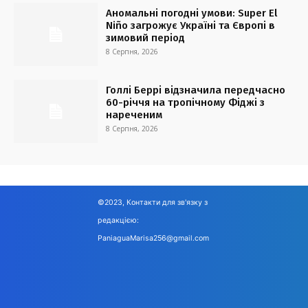
Аномальні погодні умови: Super El
Niño загрожує Україні та Європі в
зимовий період
8 Серпня, 2026
Голлі Беррі відзначила передчасно
60-річчя на тропічному Фіджі з
нареченим
8 Серпня, 2026
©2023, Контакти для зв'язку з
редакцією:
PaniaguaMarisa256@gmail.com