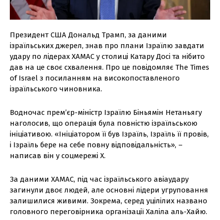
Президент США Дональд Трамп, за даними
ізраїльських джерел, знав про плани Ізраїлю завдати
удару по лідерах ХАМАС у столиці Катару Досі та нібито
дав на це своє схвалення. Про це повідомляє The Times
of Israel з посиланням на високопоставленого
ізраїльського чиновника.
Водночас прем’єр-міністр Ізраїлю Біньямін Нетаньягу
наголосив, що операція була повністю ізраїльською
ініціативою. «Ініціатором її був Ізраїль, Ізраїль її провів,
і Ізраїль бере на себе повну відповідальність», –
написав він у соцмережі Х.
За даними ХАМАС, під час ізраїльського авіаудару
загинули двоє людей, але основні лідери угруповання
залишилися живими. Зокрема, серед уцілілих названо
головного переговірника організації Халіла аль-Хайю.