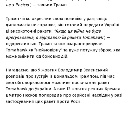
це з Росією”,
— заявив Трамп.
Трамп чітко окреслив свою позицію: у разі, якщо
дипломатія не спрацює, він готовий передати Україні
ці високоточні ракети.
“Якщо ця війна не буде
врегульована, я відправлю їм ракети Tomahawk”,
—
підкреслив він. Трамп також охарактеризував
Tomahawk як “неймовірну” та дуже потужну зброю, яка
може змінити хід бойових дій.
Нагадаємо, що 9 жовтня Володимир Зеленський
розповів про зустріч із Дональдом Трампом, під час
якої обговорювалося можливе постачання ракет
Tomahawk до України. А вже 12 жовтня речник Кремля
Дмитро Пєсков попередив про серйозні наслідки у разі
застосування цих ракет проти Росії.