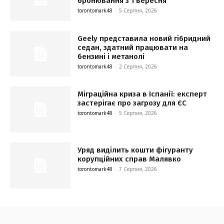
бронювання з 1 вересня
torontomark48
-
5 Серпня, 2026
Geely представила новий гібридний
седан, здатний працювати на
бензині і метанолі
torontomark48
-
2 Серпня, 2026
Міграційна криза в Іспанії: експерт
застерігає про загрозу для ЄС
torontomark48
-
5 Серпня, 2026
Уряд виділить кошти фігуранту
корупційних справ Малявко
torontomark48
-
7 Серпня, 2026