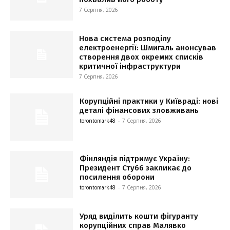
7 Серпня, 2026
Нова система розподілу
електроенергії: Шмигаль анонсував
створення двох окремих списків
критичної інфраструктури
7 Серпня, 2026
Корупційні практики у Київраді: нові
деталі фінансових зловживань
torontomark48
-
7 Серпня, 2026
Фінляндія підтримує Україну:
Президент Стубб закликає до
посилення оборони
torontomark48
-
7 Серпня, 2026
Уряд виділить кошти фігуранту
корупційних справ Малявко