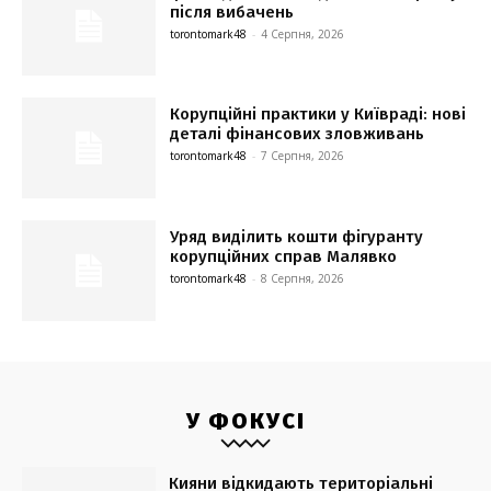
після вибачень
torontomark48
-
4 Серпня, 2026
Корупційні практики у Київраді: нові
деталі фінансових зловживань
torontomark48
-
7 Серпня, 2026
Уряд виділить кошти фігуранту
корупційних справ Малявко
torontomark48
-
8 Серпня, 2026
У ФОКУСІ
Кияни відкидають територіальні