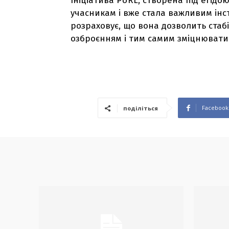
Ініціатива PURL, створена під егід
учасникам і вже стала важливим інс
розраховує, що вона дозволить стаб
озброєнням і тим самим зміцнювати
Facebook
поділіться