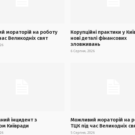
й мораторій на роботу
Корупційні практики у Киї
час Великодніх свят
нові деталі фінансових
зловживань
26
6 Серпня, 2026
ний інцидент з
Можливий мораторій на р
ом Київради
ТЦК під час Великодніх св
26
5 Серпня, 2026