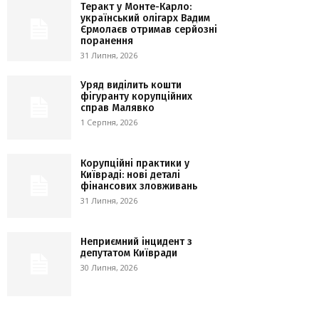
Теракт у Монте-Карло:
український олігарх Вадим
Єрмолаєв отримав серйозні
поранення
31 Липня, 2026
Уряд виділить кошти
фігуранту корупційних
справ Малявко
1 Серпня, 2026
Корупційні практики у
Київраді: нові деталі
фінансових зловживань
31 Липня, 2026
Неприємний інцидент з
депутатом Київради
30 Липня, 2026