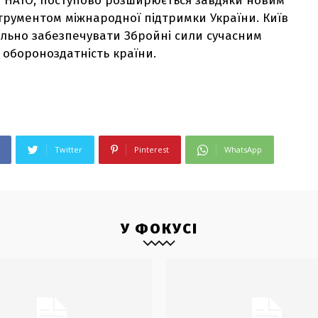
ою НАТО, поступово розширюється завдяки новим
трументом міжнародної підтримки України. Київ
ільно забезпечувати Збройні сили сучасним
 обороноздатність країни.
Twitter
Pinterest
WhatsApp
У ФОКУСІ