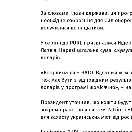
За словами глави держави, ця прог
необхідне озброєння для Сил оборони
долучилися до ініціативи.
У серпні до PURL приєдналися Нідерл
Латвія. Наразі загальна сума, акум
доларів.
«Координація – НАТО. Вдячний усім з
теж має бути з відповідним результ
доларів у програмі щомісячно», – н
Президент уточнив, що кошти будуть
зокрема ракет для систем Patriot і 
для захисту українських міст від росі