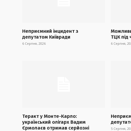
Неприємний інцидент з
Можливи
депутатом Київради
ТЦК під 
6 Серпня, 2026
6 Серпня, 20
Теракт у Монте-Карло:
Неприєм
український олігарх Вадим
депутат
Єрмолаєв отримав серйозні
5 Серпня, 20