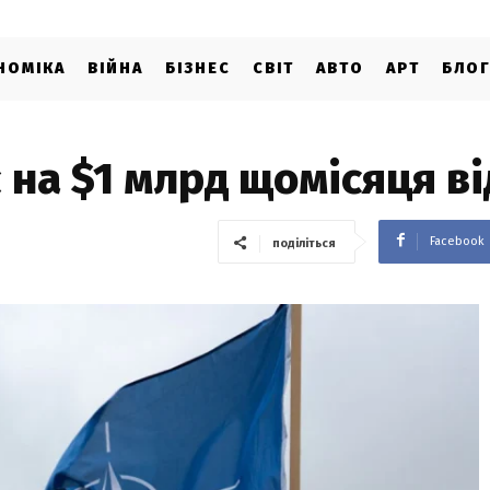
НОМІКА
ВІЙНА
БІЗНЕС
СВІТ
АВТО
АРТ
БЛО
 на $1 млрд щомісяця ві
Facebook
поділіться