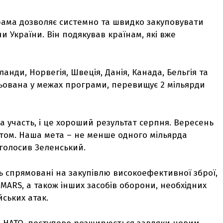
рама дозволяє системно та швидко закуповувати
 України. Він подякував країнам, які вже
анди, Норвегія, Швеція, Данія, Канада, Бельгія та
ульована у межах програми, перевищує 2 мільярди
а участь, і це хороший результат серпня. Вересень
атом. Наша мета – не менше одного мільярда
аголосив Зеленський.
 спрямовані на закупівлю високоефективної зброї,
HIMARS, а також інших засобів оборони, необхідних
йських атак.