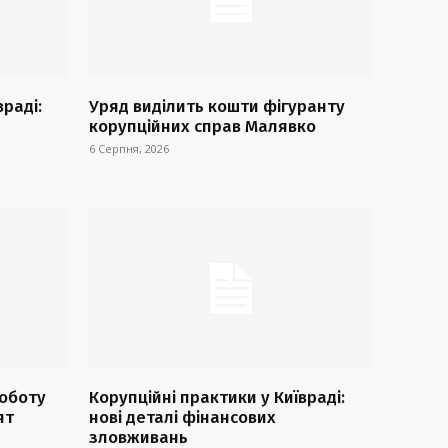
враді:
Уряд виділить кошти фігуранту
корупційних справ Малявко
6 Серпня, 2026
оботу
Корупційні практики у Київраді:
ят
нові деталі фінансових
зловживань