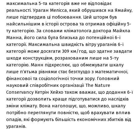
максимальна 5-та категорія вже не відповідає
реальності. Ураган Мелісса, який обрушився на Ямайку,
лише підтвердив ці побоювання. Цей шторм був
найсильнішим в історії острова та отримав офіційну 5-
ту категорію. За словами кліматолога доктора Майкла
Манна, його сила була близька до потенційної 6-ї
категорії. Максимальна швидкість вітру ураганів 6-ї
категорії може досягати 309 км/год, що здатне завдати
шкоди конструкціям, розрахованим лише на 5-ту
категорію. Манн підкреслює, що обмежувати шкалу
лише п’ятьма рівнями стає безглуздо з математичної,
фінансової та соціологічної точки зору. Головний
науковий співробітник організації The Nature
Conservancy Кетрін Хейхо також вважає, що додання 6-ї
категорії дозволить краще підготуватися до наслідків
зміни клімату. Вона наголошує, що, можливо, шкалу
потрібно переглянути повністю, щоб врахувати вплив
опадів, які формують більшість економічних збитків від
ураганів.