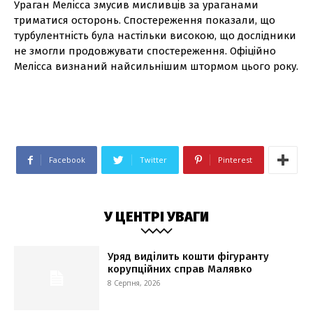
Ураган Мелісса змусив мисливців за ураганами
триматися осторонь. Спостереження показали, що
турбулентність була настільки високою, що дослідники
не змогли продовжувати спостереження. Офіційно
Мелісса визнаний найсильнішим штормом цього року.
Facebook
Twitter
Pinterest
У ЦЕНТРІ УВАГИ
Уряд виділить кошти фігуранту
корупційних справ Малявко
8 Серпня, 2026