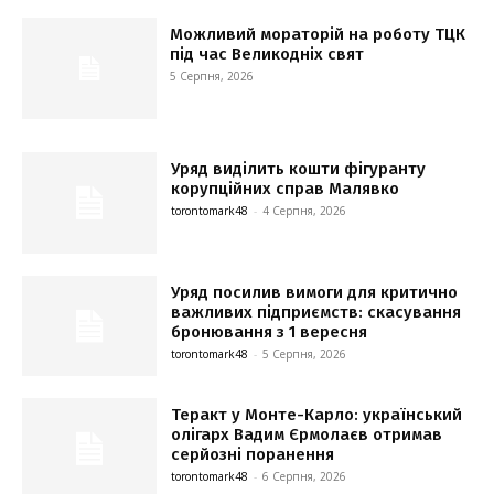
Можливий мораторій на роботу ТЦК
під час Великодніх свят
5 Серпня, 2026
Уряд виділить кошти фігуранту
корупційних справ Малявко
torontomark48
-
4 Серпня, 2026
Уряд посилив вимоги для критично
важливих підприємств: скасування
бронювання з 1 вересня
torontomark48
-
5 Серпня, 2026
Теракт у Монте-Карло: український
олігарх Вадим Єрмолаєв отримав
серйозні поранення
torontomark48
-
6 Серпня, 2026