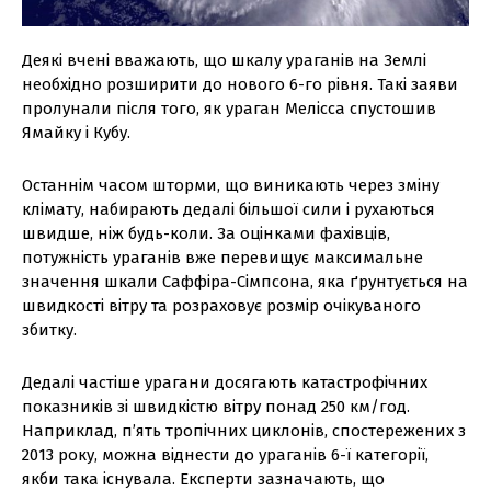
Деякі вчені вважають, що шкалу ураганів на Землі
необхідно розширити до нового 6-го рівня. Такі заяви
пролунали після того, як ураган Мелісса спустошив
Ямайку і Кубу.
Останнім часом шторми, що виникають через зміну
клімату, набирають дедалі більшої сили і рухаються
швидше, ніж будь-коли. За оцінками фахівців,
потужність ураганів вже перевищує максимальне
значення шкали Саффіра-Сімпсона, яка ґрунтується на
швидкості вітру та розраховує розмір очікуваного
збитку.
Дедалі частіше урагани досягають катастрофічних
показників зі швидкістю вітру понад 250 км/год.
Наприклад, п’ять тропічних циклонів, спостережених з
2013 року, можна віднести до ураганів 6-ї категорії,
якби така існувала. Експерти зазначають, що