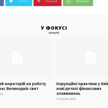
Twitter
Pinterest
WhatsApp
У ФОКУСІ
й мораторій на роботу
Корупційні практики у Киї
час Великодніх свят
нові деталі фінансових
зловживань
26
6 Серпня, 2026