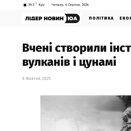
C
39.3
Kyiv
Четвер, 6 Серпня, 2026
ПОЛІТИКА
ЕКО
Вчені створили інс
вулканів і цунамі
6 Жовтня, 2025