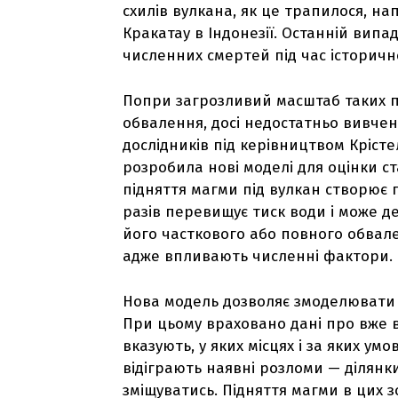
схилів вулкана, як це трапилося, на
Кракатау в Індонезії. Останній вип
численних смертей під час історичн
Попри загрозливий масштаб таких по
обвалення, досі недостатньо вивчен
дослідників під керівництвом Крісте
розробила нові моделі для оцінки ст
підняття магми під вулкан створює п
разів перевищує тиск води і може де
його часткового або повного обвале
адже впливають численні фактори.
Нова модель дозволяє змоделювати п
При цьому враховано дані про вже в
вказують, у яких місцях і за яких ум
відіграють наявні розломи — ділянк
зміщуватись. Підняття магми в цих з