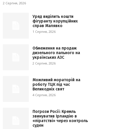
2 Серпня, 2026
Уряд виділить кошти
фігуранту корупційних
справ Малявко
1 Серпня, 2026
Обмеження на продаж
дизельного пального на
українських АЗС
2 Серпня, 2026
Можливий мораторій на
роботу ТЦК під час
Великодніх свят
4 Серпня, 2026
Погрози Росії: Кремль
звинуватив Ірландію в
«піратстві» через контроль
суден