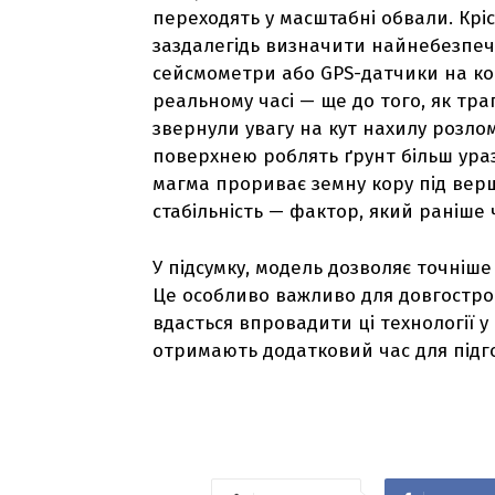
переходять у масштабні обвали. Кріс
заздалегідь визначити найнебезпечн
сейсмометри або GPS-датчики на кон
реальному часі — ще до того, як тра
звернули увагу на кут нахилу розлом
поверхнею роблять ґрунт більш ураз
магма прориває земну кору під вер
стабільність — фактор, який раніше 
У підсумку, модель дозволяє точніш
Це особливо важливо для довгостро
вдасться впровадити ці технології у
отримають додатковий час для підго