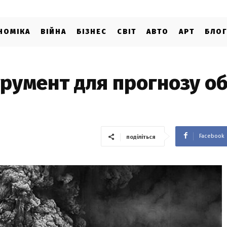
НОМІКА
ВІЙНА
БІЗНЕС
СВІТ
АВТО
АРТ
БЛО
трумент для прогнозу о
Facebook
поділіться