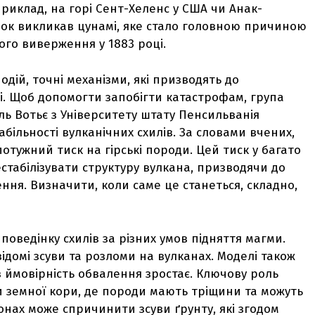
приклад, на горі Сент-Хеленс у США чи Анак-
адок викликав цунамі, яке стало головною причиною
ого виверження у 1883 році.
дій, точні механізми, які призводять до
і. Щоб допомогти запобігти катастрофам, група
ль Вотьє з Університету штату Пенсильванія
абільності вулканічних схилів. За словами вчених,
отужний тиск на гірські породи. Цей тиск у багато
стабілізувати структуру вулкана, призводячи до
ння. Визначити, коли саме це станеться, складно,
оведінку схилів за різних умов підняття магми.
ідомі зсуви та розломи на вулканах. Моделі також
ов ймовірність обвалення зростає. Ключову роль
и земної кори, де породи мають тріщини та можуть
онах може спричинити зсуви ґрунту, які згодом