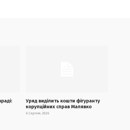
враді:
Уряд виділить кошти фігуранту
корупційних справ Малявко
6 Серпня, 2026