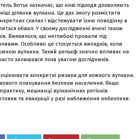
тель Вотьє зазначає, що нові підходи дозволяють
іші ділянки вулкана. Це дає змогу розмістити
кретних схилах і відстежувати їхню поведінку в
питься обвал. У своєму дослідженні вчені також
ів. Виявилося, що неглибокі провали під
ливим. Особливо це стосується випадків, коли
шиною вулкана. Такий рельєф значно впливає на
часто залишався поза увагою дослідників.
е оцінювати конкретні ризики для кожного вулкана.
кового планування безпеки населення. Якщо
 практику, мешканці вулканічних регіонів
товки та евакуації у разі наближення небезпеки.