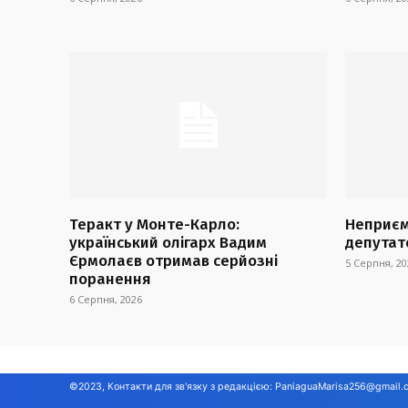
Теракт у Монте-Карло:
Неприєм
український олігарх Вадим
депутат
Єрмолаєв отримав серйозні
5 Серпня, 20
поранення
6 Серпня, 2026
©2023, Контакти для зв'язку з редакцією:
PaniaguaMarisa256@gmail.