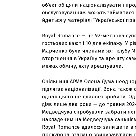
об’єкт обіцяли націоналізувати і про
обслуговуванням можуть займатися 
йдеться у матеріалі “Української пра
Royal Romance — це 92-метрова супер
гостьових кают і 10 для екіпажу. У р
Марченко були членами яхт-клубу М
вторгнення в Україну та арешту сам
межах обміну, яхту арештували.
Очільниця АРМА Олена Дума неоднор
підлягає націоналізації. Вона також
однак цього не вдалося зробити. Одн
діяв лише два роки — до травня 2024
Медведчука спробували забрати яхту
накладеним на Медведчука санкціям
Royal Romance вдалося залишити в х
прокурора взаємно звинувачували о