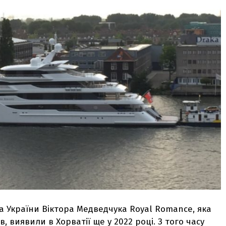
 України Віктора Медведчука Royal Romance, яка
, виявили в Хорватії ще у 2022 році. З того часу