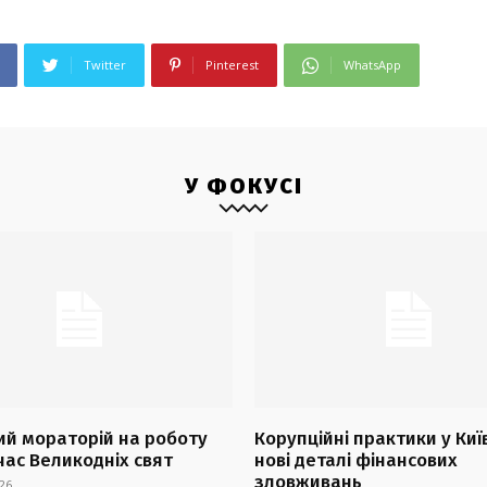
Twitter
Pinterest
WhatsApp
У ФОКУСІ
й мораторій на роботу
Корупційні практики у Киї
час Великодніх свят
нові деталі фінансових
зловживань
26