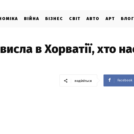
НОМІКА
ВІЙНА
БІЗНЕС
СВІТ
АВТО
АРТ
БЛО
исла в Хорватії, хто н
Facebook
поділіться