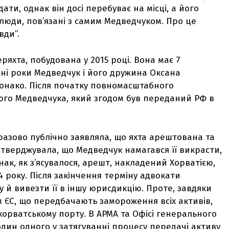
дати, однак він досі перебуває на місці, а його
люди, пов’язані з самим Медведчуком. Про це
вди”.
яхта, побудована у 2015 році. Вона має 7
ізні роки Медведчук і його дружина Оксана
онако. Після початку повномасштабного
ого Медведчука, який згодом був переданий РФ в
азово публічно заявляла, що яхта арештована та
 стверджувала, що Медведчук намагався її викрасти,
ак, як з’ясувалося, арешт, накладений Хорватією,
 року. Після закінчення терміну адвокати
 й вивезти її в іншу юрисдикцію. Проте, завдяки
 ЄС, що передбачають замороження всіх активів,
орватському порту. В АРМА та Офісі генерального
дин одного у затягуванні процесу передачі активу