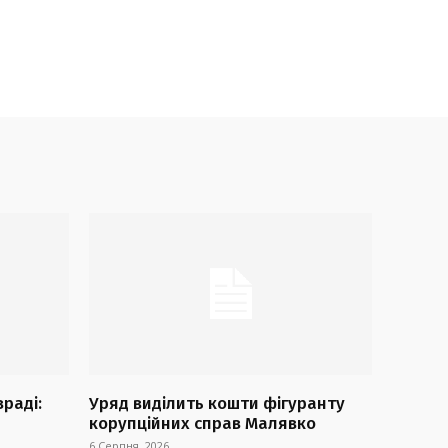
враді:
Уряд виділить кошти фігуранту
корупційних справ Малявко
6 Серпня, 2026