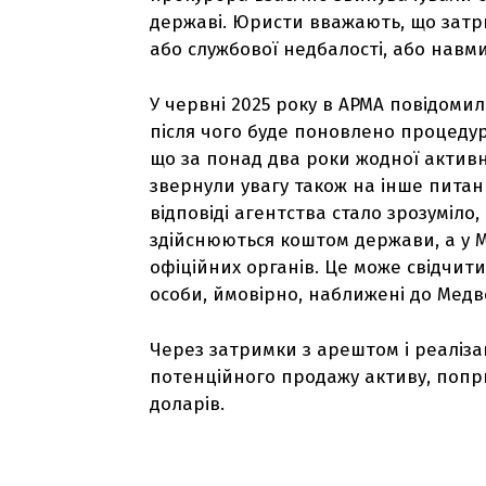
державі. Юристи вважають, що затри
або службової недбалості, або навм
У червні 2025 року в АРМА повідомил
після чого буде поновлено процедур
що за понад два роки жодної активн
звернули увагу також на інше питан
відповіді агентства стало зрозуміло
здійснюються коштом держави, а у МЗ
офіційних органів. Це може свідчит
особи, ймовірно, наближені до Медв
Через затримки з арештом і реаліза
потенційного продажу активу, попр
доларів.