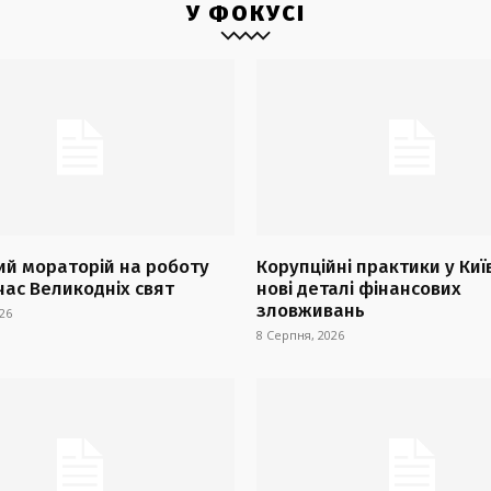
У ФОКУСІ
й мораторій на роботу
Корупційні практики у Киї
час Великодніх свят
нові деталі фінансових
зловживань
26
8 Серпня, 2026