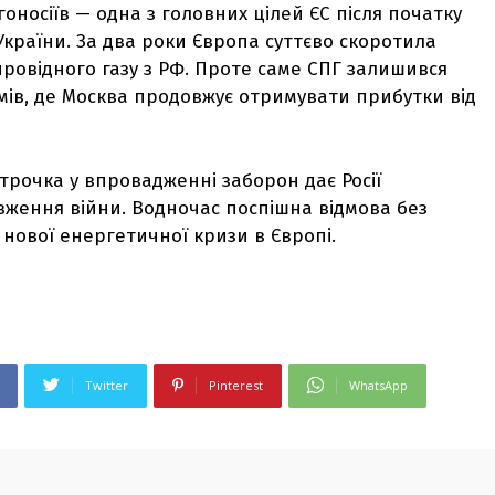
гоносіїв — одна з головних цілей ЄС після початку
України. За два роки Європа суттєво скоротила
провідного газу з РФ. Проте саме СПГ залишився
мів, де Москва продовжує отримувати прибутки від
трочка у впровадженні заборон дає Росії
вження війни. Водночас поспішна відмова без
нової енергетичної кризи в Європі.
Twitter
Pinterest
WhatsApp