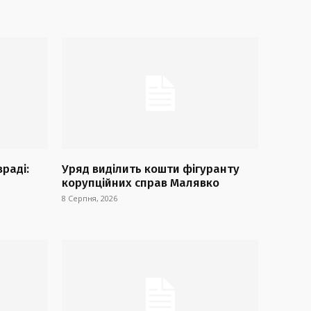
враді:
Уряд виділить кошти фігуранту
корупційних справ Малявко
8 Серпня, 2026