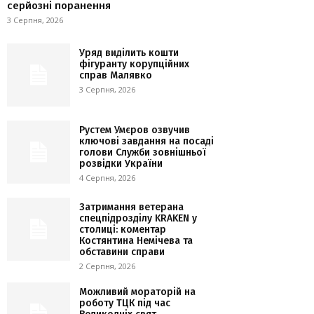
серйозні поранення
3 Серпня, 2026
Уряд виділить кошти
фігуранту корупційних
справ Малявко
3 Серпня, 2026
Рустем Умєров озвучив
ключові завдання на посаді
голови Служби зовнішньої
розвідки України
4 Серпня, 2026
Затримання ветерана
спецпідрозділу KRAKEN у
столиці: коментар
Костянтина Немічева та
обставини справи
2 Серпня, 2026
Можливий мораторій на
роботу ТЦК під час