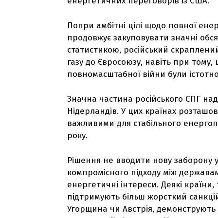
енергетичних переговорів із США.
Попри амбітні цілі щодо повної енерг
продовжує закуповувати значні обсяг
статистикою, російський скраплений
газу до Євросоюзу, навіть при тому,
повномасштабної війни були істотно
Значна частина російського СПГ надх
Нідерландів. У цих країнах розташов
важливими для стабільного енергоп
року.
Рішення не вводити нову заборону у
компромісного підходу між державам
енергетичні інтереси. Деякі країни, 
підтримують більш жорсткий санкційн
Угорщина чи Австрія, демонструють 