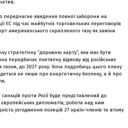
натив.
 що передчасне введення повної заборони на
ії ЄС під час майбутніх торговельних переговорів
орт американського скрапленого газу як заміни
ну стратегічну “дорожню карту”, яка має бути
на передбачає поетапну відмову від російських
м газом, до 2027 року. Хоча подробиць цього плану
йдеться не лише про енергетичну безпеку, а й про
ля.
т санкцій проти Росії буде представлений до
и європейських дипломатів, робота над ним
ність узгодження позицій 27 країн-членів та втому