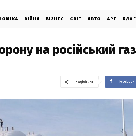
НОМІКА
ВІЙНА
БІЗНЕС
СВІТ
АВТО
АРТ
БЛО
рону на російський газ
Facebook
поділіться