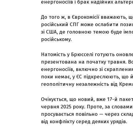
енергоносіїв і брак надійних альтер
До того ж, в Єврокомісії вважають,
російський СПГ може ослабити позиц
зі США, де головною темою буде імп
російському.
Натомість у Брюсселі готують оновле
презентована на початку травня. Во
енергоносіїв, включно зі скраплени
поки немає, у ЄС підкреслюють, що 
геополітичну незалежність від Крем
Очікується, що новий, вже 17-й паке
червня 2025 року. Проте, за словам
просувається повільно — через склад
від конфлікту серед деяких урядів.