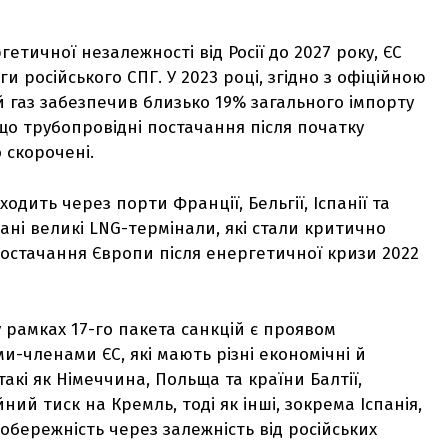
етичної незалежності від Росії до 2027 року, ЄС
и російського СПГ. У 2023 році, згідно з офіційною
 газ забезпечив близько 19% загального імпорту
 що трубопровідні постачання після початку
 скорочені.
одить через порти Франції, Бельгії, Іспанії та
ані великі LNG-термінали, які стали критично
остачання Європи після енергетичної кризи 2022
 рамках 17-го пакета санкцій є проявом
и-членами ЄС, які мають різні економічні й
такі як Німеччина, Польща та країни Балтії,
ий тиск на Кремль, тоді як інші, зокрема Іспанія,
обережність через залежність від російських