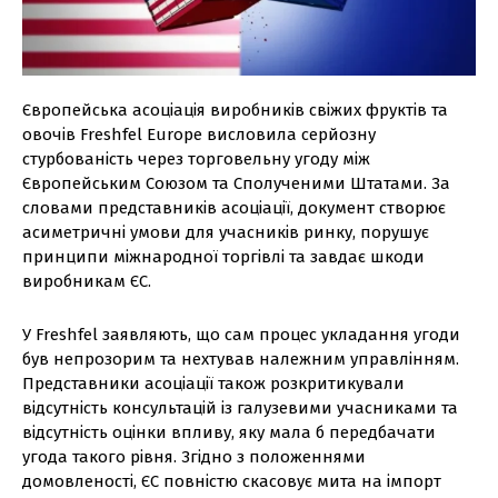
Європейська асоціація виробників свіжих фруктів та
овочів Freshfel Europe висловила серйозну
стурбованість через торговельну угоду між
Європейським Союзом та Сполученими Штатами. За
словами представників асоціації, документ створює
асиметричні умови для учасників ринку, порушує
принципи міжнародної торгівлі та завдає шкоди
виробникам ЄС.
У Freshfel заявляють, що сам процес укладання угоди
був непрозорим та нехтував належним управлінням.
Представники асоціації також розкритикували
відсутність консультацій із галузевими учасниками та
відсутність оцінки впливу, яку мала б передбачати
угода такого рівня. Згідно з положеннями
домовленості, ЄС повністю скасовує мита на імпорт