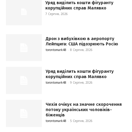
Уряд виділить кошти фігуранту
корупційних справ Малявко
7 Серпня, 2026
Дрон з вибухівкою в аеропорту
Лейпцига: США підозрюють Росію
torontomark48
-
8 Серпня, 2026
Уряд виділить кошти фігуранту
корупційних справ Малявко
torontomark48
-
9 Серпня, 2026
Чехія очікує на значне скорочення
потоку українських чоловіків-
біженців
torontomark48
-
5 Серпня, 2026