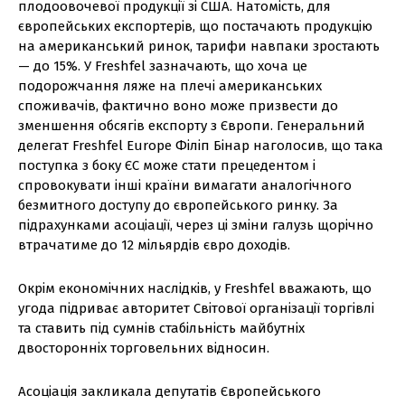
плодоовочевої продукції зі США. Натомість, для
європейських експортерів, що постачають продукцію
на американський ринок, тарифи навпаки зростають
— до 15%. У Freshfel зазначають, що хоча це
подорожчання ляже на плечі американських
споживачів, фактично воно може призвести до
зменшення обсягів експорту з Європи. Генеральний
делегат Freshfel Europe Філіп Бінар наголосив, що така
поступка з боку ЄС може стати прецедентом і
спровокувати інші країни вимагати аналогічного
безмитного доступу до європейського ринку. За
підрахунками асоціації, через ці зміни галузь щорічно
втрачатиме до 12 мільярдів євро доходів.
Окрім економічних наслідків, у Freshfel вважають, що
угода підриває авторитет Світової організації торгівлі
та ставить під сумнів стабільність майбутніх
двосторонніх торговельних відносин.
Асоціація закликала депутатів Європейського