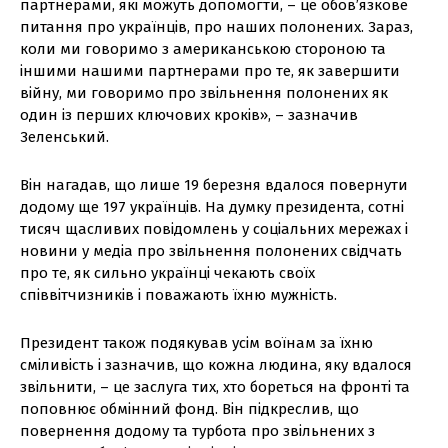
партнерами, які можуть допомогти, – це обов’язкове
питання про українців, про наших полонених. Зараз,
коли ми говоримо з американською стороною та
іншими нашими партнерами про те, як завершити
війну, ми говоримо про звільнення полонених як
один із перших ключових кроків», – зазначив
Зеленський.
Він нагадав, що лише 19 березня вдалося повернути
додому ще 197 українців. На думку президента, сотні
тисяч щасливих повідомлень у соціальних мережах і
новини у медіа про звільнення полонених свідчать
про те, як сильно українці чекають своїх
співвітчизників і поважають їхню мужність.
Президент також подякував усім воїнам за їхню
сміливість і зазначив, що кожна людина, яку вдалося
звільнити, – це заслуга тих, хто бореться на фронті та
поповнює обмінний фонд. Він підкреслив, що
повернення додому та турбота про звільнених з