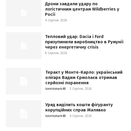
Дрони завдали удару по
логістичним центрам Wildberries у
Росії
4 Серпня, 2026
Тепловий удар: Dacia і Ford
призупинили виробництво в Румунії
через енергетичну crisis
8 Серпня, 2026
Теракт у Монте-Карло: український
олігарх Вадим Єрмолаєв отримав
серйозні поранення
torontomark48
-
5 Серпня, 2026
Уряд виділить кошти фігуранту
корупційних справ Малявко
torontomark48
-
4 Серпня, 2026