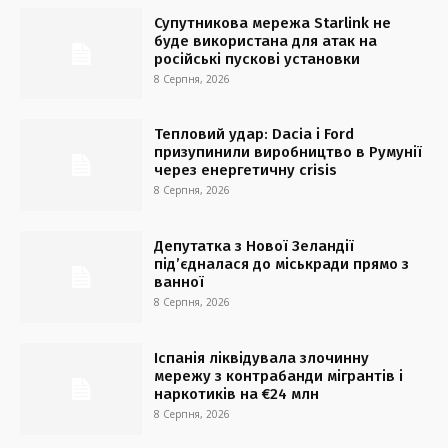
Супутникова мережа Starlink не
буде використана для атак на
російські пускові установки
8 Серпня, 2026
Тепловий удар: Dacia і Ford
призупинили виробництво в Румунії
через енергетичну crisis
8 Серпня, 2026
Депутатка з Нової Зеландії
під’єдналася до міськради прямо з
ванної
8 Серпня, 2026
Іспанія ліквідувала злочинну
мережу з контрабанди мігрантів і
наркотиків на €24 млн
8 Серпня, 2026