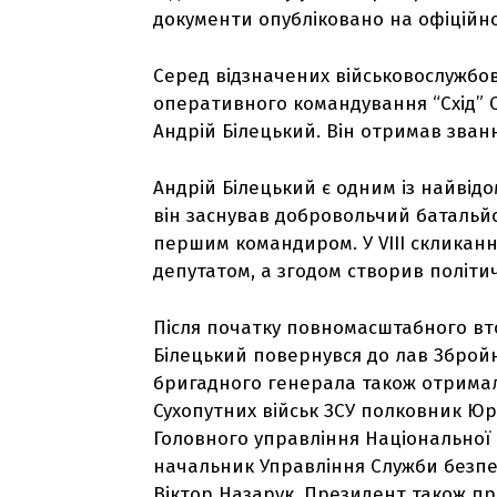
документи опубліковано на офіційно
Серед відзначених військовослужбов
оперативного командування “Схід” 
Андрій Білецький. Він отримав зван
Андрій Білецький є одним із найвідо
він заснував добровольчий батальйон
першим командиром. У VIII скликанн
депутатом, а згодом створив політи
Після початку повномасштабного вто
Білецький повернувся до лав Збройни
бригадного генерала також отрима
Сухопутних військ ЗСУ полковник Ю
Головного управління Національної 
начальник Управління Служби безпек
Віктор Назарук. Президент також п