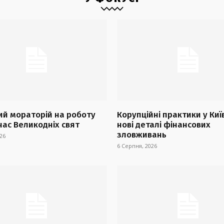
й мораторій на роботу
Корупційні практики у Киї
час Великодніх свят
нові деталі фінансових
зловживань
26
6 Серпня, 2026