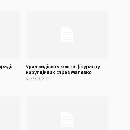
враді:
Уряд виділить кошти фігуранту
корупційних справ Малявко
6 Серпня, 2026