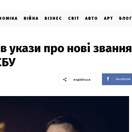
НОМІКА
ВІЙНА
БІЗНЕС
СВІТ
АВТО
АРТ
БЛО
в укази про нові звання
СБУ
Facebook
поділіться