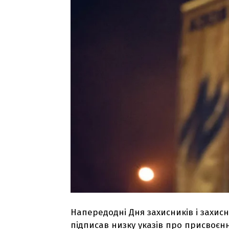
Напередодні Дня захисників і захи
підписав низку указів про присвоєнн