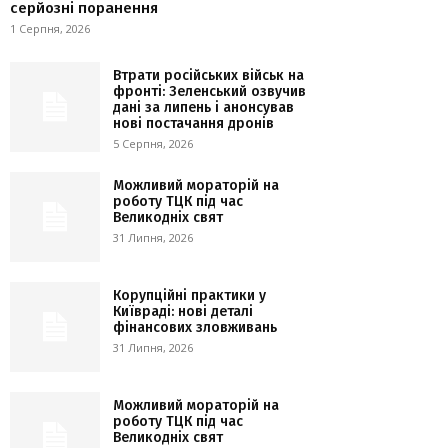
серйозні поранення
1 Серпня, 2026
Втрати російських військ на
фронті: Зеленський озвучив
дані за липень і анонсував
нові постачання дронів
5 Серпня, 2026
Можливий мораторій на
роботу ТЦК під час
Великодніх свят
31 Липня, 2026
Корупційні практики у
Київраді: нові деталі
фінансових зловживань
31 Липня, 2026
Можливий мораторій на
роботу ТЦК під час
Великодніх свят