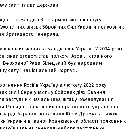
му сайті глави держави.
ців — командир 3-го армійського корпусу
Сухопутних військ Збройних Сил України полковник
ня бригадного генерала.
міших військових командирів в Україні. У 2014 році
, який згодом став полком “Азов”, і став його
і Верховної Ради Білецький був народним
чну силу “Національний корпус”.
ргнення Росії в Україну в лютому 2022 року
х сил і бере участь у бойових діях. Звання
ли заступник начальника штабу Командування
рій Ральцев, начальник оперативного управління
гвардії України полковник Юрій Дремух, а також
и України в Івано-Франківській області полковник
рисвоїв звання генерал-майора заступнику