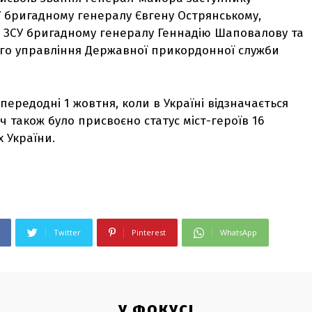
 бригадному генералу Євгену Острянському,
 ЗСУ бригадному генералу Геннадію Шаповалову та
го управління Державної прикордонної служби
ередодні 1 жовтня, коли в Україні відзначається
іч також було присвоєно статус міст-героїв 16
 України.
Twitter
Pinterest
WhatsApp
У ФОКУСІ