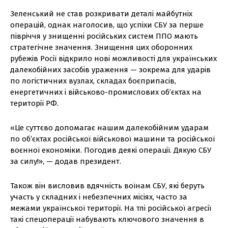
Зеленський не став розкривати деталі майбутніх
операцій, однак наголосив, що успіхи СБУ за перше
півріччя у знищенні російських систем ППО мають
стратегічне значення. Знищення цих оборонних
рубежів Росії відкрило нові можливості для українських
далекобійних засобів ураження — зокрема для ударів
по логістичних вузлах, складах боєприпасів,
енергетичних і військово-промислових об’єктах на
території РФ.
«Це суттєво допомагає нашим далекобійним ударам
по обʼєктах російської військової машини та російської
воєнної економіки. Погодив деякі операції. Дякую СБУ
за силу!», — додав президент.
Також він висловив вдячність воїнам СБУ, які беруть
участь у складних і небезпечних місіях, часто за
межами української території. На тлі російської агресії
такі спецоперації набувають ключового значення в