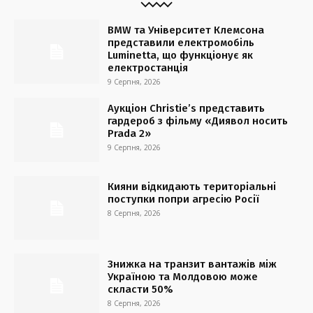
BMW та Університет Клемсона
представили електромобіль
Luminetta, що функціонує як
електростанція
9 Серпня, 2026
Аукціон Christie’s представить
гардероб з фільму «Диявол носить
Prada 2»
9 Серпня, 2026
Кияни відкидають територіальні
поступки попри агресію Росії
8 Серпня, 2026
Знижка на транзит вантажів між
Україною та Молдовою може
скласти 50%
8 Серпня, 2026