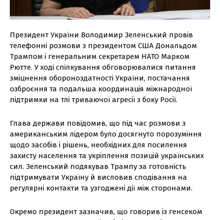
Президент України Володимир Зеленський провів
телефонні розмови з президентом США Дональдом
Трампом і генеральним секретарем НАТО Марком
Рютте. У ході спілкування обговорювалися питання
зміцнення обороноздатності України, постачання
озброєння та подальша координація міжнародної
підтримки на тлі триваючої агресії з боку Росії.
Глава держави повідомив, що під час розмови з
американським лідером було досягнуто порозуміння
щодо засобів і рішень, необхідних для посилення
захисту населення та укріплення позицій українських
сил. Зеленський подякував Трампу за готовність
підтримувати Україну й висловив сподівання на
регулярні контакти та узгоджені дії між сторонами.
Окремо президент зазначив, що говорив із генсеком