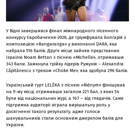
У Відні завершився фінал міжнародного пісенного
конкурсу Євробачення-2026, де тріумфувала Болгарія з
композицією «Bangaranga» у виконанні DARA, яка
набрала 516 балів. Друге місце зайняв представник
Ізраїлю Noam Bettan з піснею «Michelle», отримавши
343 бали. Замкнула трійку лідерів Румунія – Alexandra
Căpitănescu з треком «Choke Me», яка здобула 296 балів.
Український гурт LELÉKA з піснею «Ridnym» фінішував
на 9-му місці, отримавши загалом 221 бал, з яких 54
були від національних журі, а 167 – від глядачів. Саме
підтримка аудиторії зіграла вирішальну роль у
досягненні такого результату, адже голоси
шанувальників стали основним джерелом балів для
України.