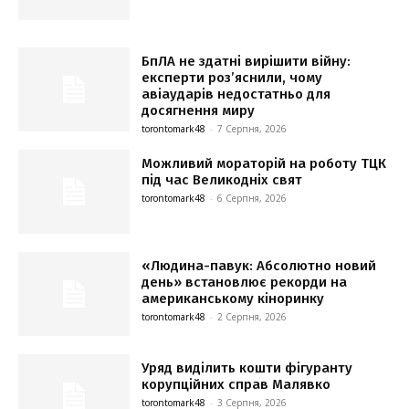
БпЛА не здатні вирішити війну:
експерти роз’яснили, чому
авіаударів недостатньо для
досягнення миру
torontomark48
-
7 Серпня, 2026
Можливий мораторій на роботу ТЦК
під час Великодніх свят
torontomark48
-
6 Серпня, 2026
«Людина-павук: Абсолютно новий
день» встановлює рекорди на
американському кіноринку
torontomark48
-
2 Серпня, 2026
Уряд виділить кошти фігуранту
корупційних справ Малявко
torontomark48
-
3 Серпня, 2026