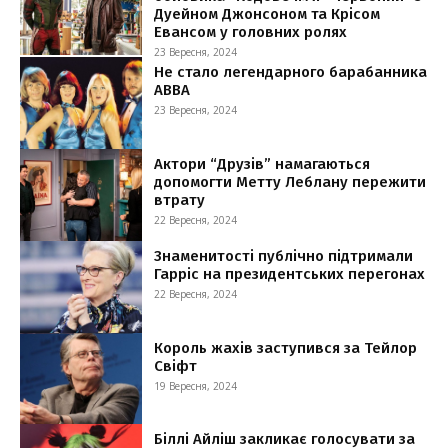
Дуейном Джонсоном та Крісом
Евансом у головних ролях
23 Вересня, 2024
Не стало легендарного барабанника
ABBA
23 Вересня, 2024
Актори “Друзів” намагаються
допомогти Метту Леблану пережити
втрату
22 Вересня, 2024
Знаменитості публічно підтримали
Гарріс на президентських перегонах
22 Вересня, 2024
Король жахів заступився за Тейлор
Свіфт
19 Вересня, 2024
Біллі Айліш закликає голосувати за