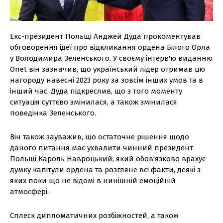
Екс-президент Польщі Анджей Дуда прокоментував
обговорення ідеї про відкликання ордена Білого Орла
у Володимира Зеленського. У своєму інтерв'ю виданню
Onet він зазначив, що український лідер отримав цю
нагороду навесні 2023 року за зовсім інших умов та в
інший час. Дуда підкреслив, що з того моменту
ситуація суттєво змінилася, а також змінилася
поведінка Зеленського.
Він також зауважив, що остаточне рішення щодо
даного питання має ухвалити чинний президент
Польщі Кароль Навроцький, який обов'язково врахує
думку капітули ордена та розгляне всі факти, деякі з
яких поки що не відомі в нинішній емоційній
атмосфері.
Сплеск дипломатичних розбіжностей, а також