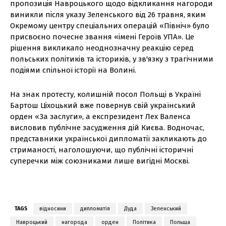
пропозиція Навроцького щодо відкликання нагороди
виникли після указу Зеленського від 26 травня, яким
Окремому центру спеціальних операцій «Північ» було
присвоєно почесне звання «імені Героїв УПА». Це
рішення викликало неоднозначну реакцію серед
польських політиків та істориків, у зв'язку з трагічними
подіями спільної історії на Волині.
На знак протесту, колишній посол Польщі в Україні
Бартош Ціхоцький вже повернув свій український
орден «За заслуги», а експрезидент Лех Валенса
висловив публічне засудження дій Києва. Водночас,
представники української дипломатії закликають до
стриманості, наголошуючи, що публічні історичні
суперечки між союзниками лише вигідні Москві.
TAGS
відносини
дипломатія
Дуда
Зеленський
Навроцький
нагорода
орден
Політика
Польща