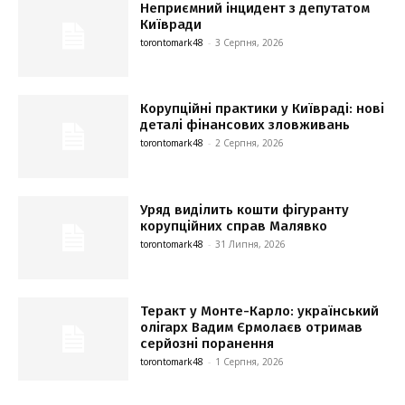
Неприємний інцидент з депутатом
Київради
torontomark48
-
3 Серпня, 2026
Корупційні практики у Київраді: нові
деталі фінансових зловживань
torontomark48
-
2 Серпня, 2026
Уряд виділить кошти фігуранту
корупційних справ Малявко
torontomark48
-
31 Липня, 2026
Теракт у Монте-Карло: український
олігарх Вадим Єрмолаєв отримав
серйозні поранення
torontomark48
-
1 Серпня, 2026