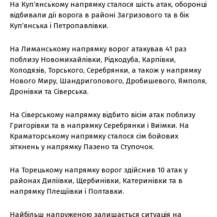
На Куп’янському напрямку сталося шість атак, оборонці
відбивали дії ворога в районі Загризового та в бік
Куп’янська і Петропавлівки.
На Лиманському напрямку ворог атакував 41 раз
поблизу Новомихайлівки, Рідкодуба, Карпівки,
Колодязів, Торського, Серебрянки, а також у напрямку
Нового Миру, Шандриголового, Дробишевого, Ямполя,
Дронівки та Сіверська.
На Сіверському напрямку відбито вісім атак поблизу
Григорівки та в напрямку Серебрянки і Виїмки. На
Краматорському напрямку сталося сім бойових
зіткнень у напрямку Пазено та Ступочок.
На Торецькому напрямку ворог здійснив 10 атак у
районах Диліївки, Щербинівки, Катеринівки та в
напрямку Плещіївки і Полтавки.
Найбільш напруженою залишається ситуація на