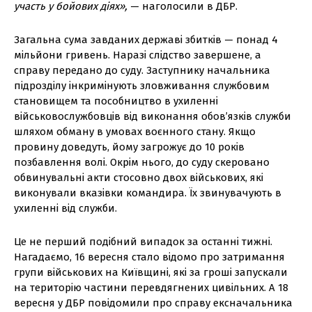
участь у бойових діях»,
— наголосили в ДБР.
Загальна сума завданих державі збитків — понад 4
мільйони гривень. Наразі слідство завершене, а
справу передано до суду. Заступнику начальника
підрозділу інкримінують зловживання службовим
становищем та пособництво в ухиленні
військовослужбовців від виконання обов’язків служби
шляхом обману в умовах воєнного стану. Якщо
провину доведуть, йому загрожує до 10 років
позбавлення волі. Окрім нього, до суду скеровано
обвинувальні акти стосовно двох військових, які
виконували вказівки командира. Їх звинувачують в
ухиленні від служби.
Це не перший подібний випадок за останні тижні.
Нагадаємо, 16 вересня стало відомо про затримання
групи військових на Київщині, які за гроші запускали
на територію частини перевдягнених цивільних. А 18
вересня у ДБР повідомили про справу ексначальника