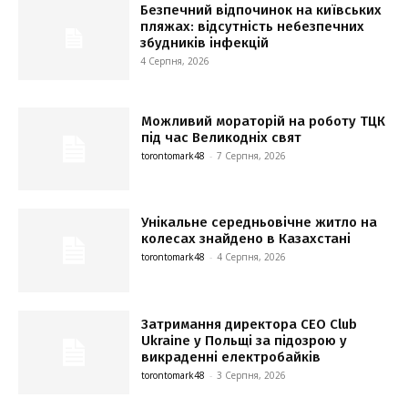
Безпечний відпочинок на київських
пляжах: відсутність небезпечних
збудників інфекцій
4 Серпня, 2026
Можливий мораторій на роботу ТЦК
під час Великодніх свят
torontomark48
-
7 Серпня, 2026
Унікальне середньовічне житло на
колесах знайдено в Казахстані
torontomark48
-
4 Серпня, 2026
Затримання директора CEO Club
Ukraine у Польщі за підозрою у
викраденні електробайків
torontomark48
-
3 Серпня, 2026