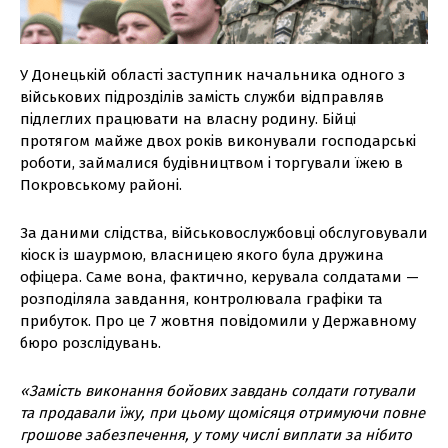
У Донецькій області заступник начальника одного з
військових підрозділів замість служби відправляв
підлеглих працювати на власну родину. Бійці
протягом майже двох років виконували господарські
роботи, займалися будівництвом і торгували їжею в
Покровському районі.
За даними слідства, військовослужбовці обслуговували
кіоск із шаурмою, власницею якого була дружина
офіцера. Саме вона, фактично, керувала солдатами —
розподіляла завдання, контролювала графіки та
прибуток. Про це 7 жовтня повідомили у Державному
бюро розслідувань.
«Замість виконання бойових завдань солдати готували
та продавали їжу, при цьому щомісяця отримуючи повне
грошове забезпечення, у тому числі виплати за нібито