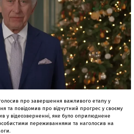
 оголосив про завершення важливого етапу у
ня та повідомив про відчутний прогрес у своєму
вив у відеозверненні, яке було оприлюднене
я особистими переживаннями та наголосив на
оги.