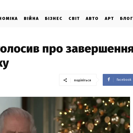
НОМІКА
ВІЙНА
БІЗНЕС
СВІТ
АВТО
АРТ
БЛО
оголосив про завершенн
ку
Facebook
поділіться