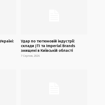
країні:
Удар по тютюновій індустрії:
склади JTI та Imperial Brands
знищені в Київській області
7 Серпня, 2026