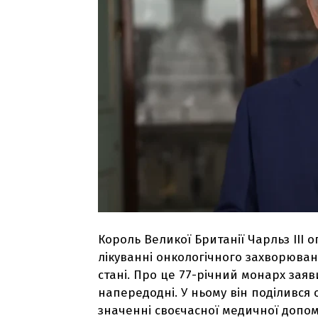
Король Великої Британії Чарльз III
лікуванні онкологічного захворюван
стані. Про це 77-річний монарх зая
напередодні. У ньому він поділивс
значенні своєчасної медичної допом