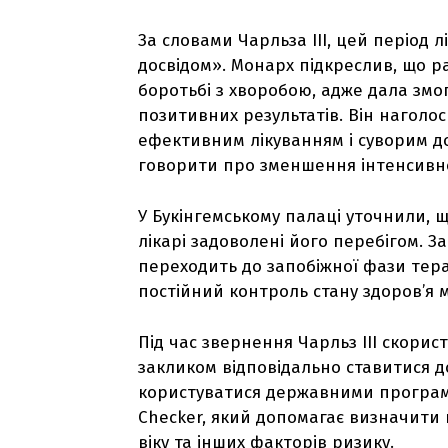
За словами Чарльза III, цей період 
досвідом». Монарх підкреслив, що р
боротьбі з хворобою, адже дала змо
позитивних результатів. Він наголос
ефективним лікуванням і суворим д
говорити про зменшення інтенсивнос
У Букінгемському палаці уточнили, 
лікарі задоволені його перебігом. 
переходить до запобіжної фази тера
постійний контроль стану здоров’я 
Під час звернення Чарльз III скорис
закликом відповідально ставитися д
користуватися державними програма
Checker, який допомагає визначити 
віку та інших факторів ризику.