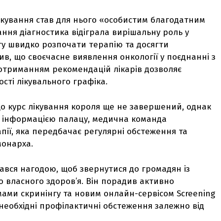
лікування став для нього «особистим благодатним
ання діагностика відіграла вирішальну роль у
гу швидко розпочати терапію та досягти
ив, що своєчасне виявлення онкології у поєднанні з
отриманням рекомендацій лікарів дозволяє
ті лікувального графіка.
що курс лікування короля ще не завершений, однак
За інформацією палацу, медична команда
пії, яка передбачає регулярні обстеження та
монарха.
тався нагодою, щоб звернутися до громадян із
о власного здоров’я. Він порадив активно
ми скринінгу та новим онлайн-сервісом Screening
необхідні профілактичні обстеження залежно від