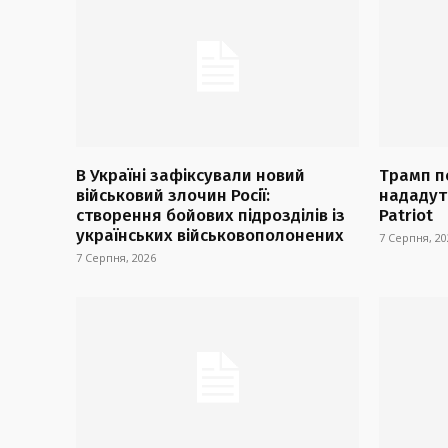
В Україні зафіксували новий
Трамп п
військовий злочин Росії:
нададуть
створення бойових підрозділів із
Patriot
українських військовополонених
7 Серпня, 20
7 Серпня, 2026