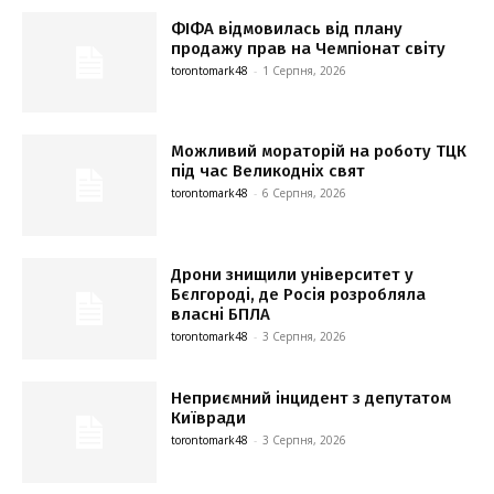
ФІФА відмовилась від плану
продажу прав на Чемпіонат світу
torontomark48
-
1 Серпня, 2026
Можливий мораторій на роботу ТЦК
під час Великодніх свят
torontomark48
-
6 Серпня, 2026
Дрони знищили університет у
Бєлгороді, де Росія розробляла
власні БПЛА
torontomark48
-
3 Серпня, 2026
Неприємний інцидент з депутатом
Київради
torontomark48
-
3 Серпня, 2026