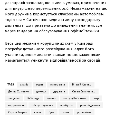
декларації зазначає, що живе в умовах, призначених
для внутрішньо переміщених осіб. Незважаючи на це,
його дружина користується службовим автомобілем,
тоді як сам Ситніченко веде активну господарську
діяльність, що призвела до виведення значних сум
через тендери на обслуговування офісної техніки.
Весь цей механізм корупційних схем у Київраді
потребує детального розслідування, адже його
учасники, зловживаючи своїми повноваженнями,
намагаються уникнути відповідальності за свої дії.
TAGS
аналіз
аудит
виведення
Віталій Кличко
Денис Хоменко
доходи
дружина
Євген Ситніченко
закупівлі
Київрада
Кличко
корупційні схеми
мер
нерухомість
обслуговування
прибуток
розслідування
Сергій Тхорик
стиль
Суми
схеми
управління