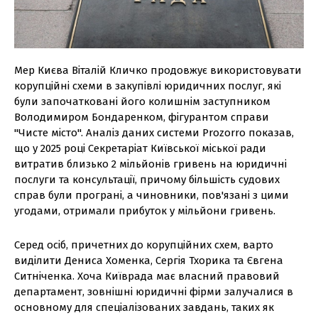
Мер Києва Віталій Кличко продовжує використовувати
корупційні схеми в закупівлі юридичних послуг, які
були започатковані його колишнім заступником
Володимиром Бондаренком, фігурантом справи
"Чисте місто". Аналіз даних системи Prozorro показав,
що у 2025 році Секретаріат Київської міської ради
витратив близько 2 мільйонів гривень на юридичні
послуги та консультації, причому більшість судових
справ були програні, а чиновники, пов'язані з цими
угодами, отримали прибуток у мільйони гривень.
Серед осіб, причетних до корупційних схем, варто
виділити Дениса Хоменка, Сергія Тхорика та Євгена
Ситніченка. Хоча Київрада має власний правовий
департамент, зовнішні юридичні фірми залучалися в
основному для спеціалізованих завдань, таких як