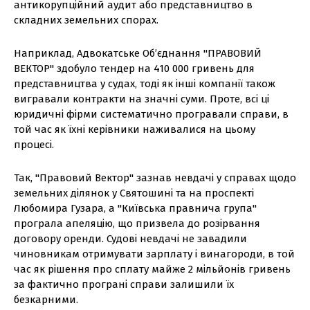
антикорупційний аудит або представництво в
складних земельних спорах.
Наприклад, Адвокатське Об’єднання "ПРАВОВИЙ
ВЕКТОР" здобуло тендер на 410 000 гривень для
представництва у судах, тоді як інші компанії також
вигравали контракти на значні суми. Проте, всі ці
юридичні фірми систематично програвали справи, в
той час як їхні керівники наживалися на цьому
процесі.
Так, "Правовий Вектор" зазнав невдачі у справах щодо
земельних ділянок у Святошині та на проспекті
Любомира Гузара, а "Київська правнича група"
програла апеляцію, що призвела до розірвання
договору оренди. Судові невдачі не завадили
чиновникам отримувати зарплату і винагороди, в той
час як рішення про сплату майже 2 мільйонів гривень
за фактично програні справи залишили їх
безкарними.