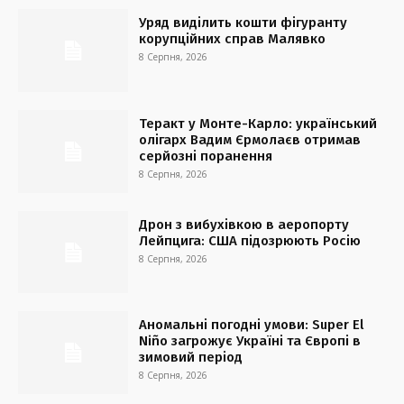
Уряд виділить кошти фігуранту
корупційних справ Малявко
8 Серпня, 2026
Теракт у Монте-Карло: український
олігарх Вадим Єрмолаєв отримав
серйозні поранення
8 Серпня, 2026
Дрон з вибухівкою в аеропорту
Лейпцига: США підозрюють Росію
8 Серпня, 2026
Аномальні погодні умови: Super El
Niño загрожує Україні та Європі в
зимовий період
8 Серпня, 2026