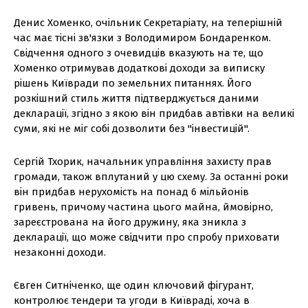
Денис Хоменко, очільник Секретаріату, на теперішній
час має тісні зв'язки з Володимиром Бондаренком.
Свідчення одного з очевидців вказують на те, що
Хоменко отримував додаткові доходи за виписку
рішень Київради по земельних питаннях. Його
розкішний стиль життя підтверджується даними
декларації, згідно з якою він придбав автівки на великі
суми, які не міг собі дозволити без "інвестицій".
Сергій Тхорик, начальник управління захисту прав
громади, також вплутаний у цю схему. За останні роки
він придбав нерухомість на понад 6 мільйонів
гривень, причому частина цього майна, ймовірно,
зареєстрована на його дружину, яка зникла з
декларації, що може свідчити про спробу приховати
незаконні доходи.
Євген Ситніченко, ще один ключовий фігурант,
контролює тендери та угоди в Київраді, хоча в