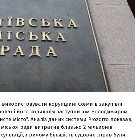
 використовувати корупційні схеми в закупівлі
тковані його колишнім заступником Володимиром
те місто". Аналіз даних системи Prozorro показав,
ї міської ради витратив близько 2 мільйонів
ультації, причому більшість судових справ були