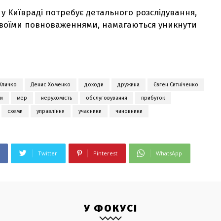
 у Київраді потребує детального розслідування,
своїми повноваженнями, намагаються уникнути
 Кличко
Денис Хоменко
доходи
дружина
Євген Ситніченко
ми
мер
нерухомість
обслуговування
прибуток
схеми
управління
учасники
чиновники
Twitter
Pinterest
WhatsApp
У ФОКУСІ