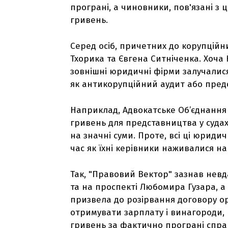
програні, а чиновники, пов'язані з
гривень.
Серед осіб, причетних до корупційн
Тхорика та Євгена Ситніченка. Хоч
зовнішні юридичні фірми залучалися
як антикорупційний аудит або пред
Наприклад, Адвокатське Об’єднання
гривень для представництва у судах,
на значні суми. Проте, всі ці юрид
час як їхні керівники наживалися на
Так, "Правовий Вектор" зазнав невд
та на проспекті Любомира Гузара, а
призвела до розірвання договору о
отримувати зарплату і винагороди, 
гривень за фактично програні спра