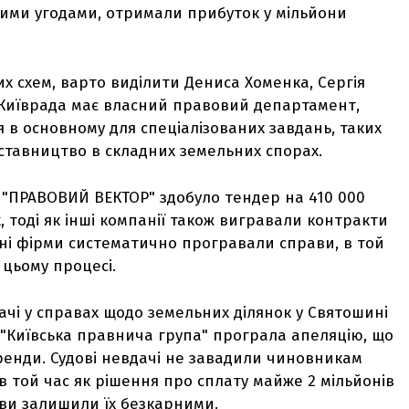
 цими угодами, отримали прибуток у мільйони
их схем, варто виділити Дениса Хоменка, Сергія
а Київрада має власний правовий департамент,
 в основному для спеціалізованих завдань, таких
ставництво в складних земельних спорах.
 "ПРАВОВИЙ ВЕКТОР" здобуло тендер на 410 000
 тоді як інші компанії також вигравали контракти
ичні фірми систематично програвали справи, в той
 цьому процесі.
ачі у справах щодо земельних ділянок у Святошині
 "Київська правнича група" програла апеляцію, що
ренди. Судові невдачі не завадили чиновникам
в той час як рішення про сплату майже 2 мільйонів
ви залишили їх безкарними.