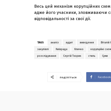
Весь цей механізм корупційних схем
адже його учасники, зловживаючи 
відповідальності за свої дії.
TAGS
аналіз
аудит
виведення
Віталій
закупівлі
Київрада
Кличко
корупційні схе
розслідування
Сергій Тхорик
стиль
Суми
Facebook
поділіться