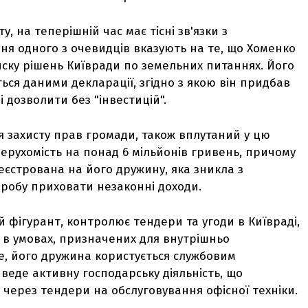
, на теперішній час має тісні зв'язки з
я одного з очевидців вказують на те, що Хоменко
ску рішень Київради по земельних питаннях. Його
ься даними декларації, згідно з якою він придбав
бі дозволити без "інвестицій".
я захисту прав громади, також вплутаний у цю
нерухомість на понад 6 мільйонів гривень, причому
еєстрована на його дружину, яка зникла з
пробу приховати незаконні доходи.
 фігурант, контролює тендери та угоди в Київраді,
е в умовах, призначених для внутрішньо
е, його дружина користується службовим
 веде активну господарську діяльність, що
через тендери на обслуговування офісної техніки.