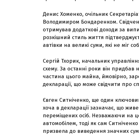
Денис Хоменко, очільник Секретаріату
Володимиром Бондаренком. Свідченн
отримував додаткові доходи за випи
розкішний стиль життя підтверджуєт
автівки на великі суми, які не міг со
Сергій Тхорик, начальник управлінн
схему. За останні роки він придбав 
частина цього майна, ймовірно, зар
декларації, що може свідчити про с
Євген Ситніченко, ще один ключовий
хоча в декларації зазначає, що жив
переміщених осіб. Незважаючи на ц
автомобілем, тоді як сам Ситніченко
призвела до виведення значних сум 