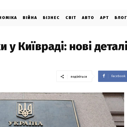
НОМІКА
ВІЙНА
БІЗНЕС
СВІТ
АВТО
АРТ
БЛО
 у Київраді: нові детал
Facebook
поділіться