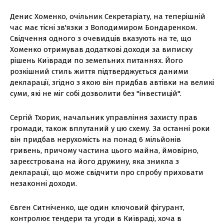
Денис Хоменко, очільник Секретаріату, на теперішній
час має тісні зв'язки з Володимиром Бондаренком.
Свідчення одного з очевидців вказують на те, що
Хоменко отримував додаткові доходи за виписку
рішень Київради по земельних питаннях. Його
розкішний стиль життя підтверджується даними
декларації, згідно з якою він придбав автівки на великі
суми, які не міг собі дозволити без "інвестицій".
Сергій Тхорик, начальник управління захисту прав
громади, також вплутаний у цю схему. За останні роки
він придбав нерухомість на понад 6 мільйонів
гривень, причому частина цього майна, ймовірно,
зареєстрована на його дружину, яка зникла з
декларації, що може свідчити про спробу приховати
незаконні доходи.
Євген Ситніченко, ще один ключовий фігурант,
контролює тендери та угоди в Київраді, хоча в