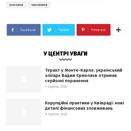
учасники
чиновники
Facebook
Twitter
Pinterest
У ЦЕНТРІ УВАГИ
Теракт у Монте-Карло: український
олігарх Вадим Єрмолаєв отримав
серйозні поранення
1 Серпня, 2026
Корупційні практики у Київраді: нові
деталі фінансових зловживань
4 Серпня, 2026