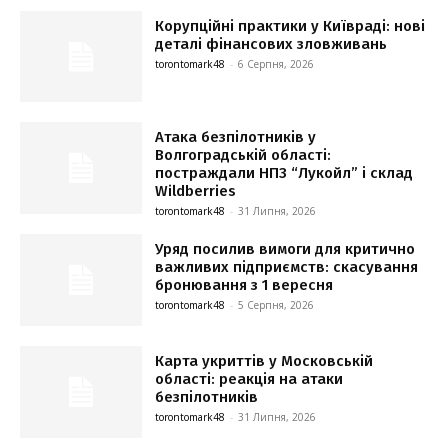
Корупційні практики у Київраді: нові
деталі фінансових зловживань
torontomark48
-
6 Серпня, 2026
Атака безпілотників у
Волгоградській області:
постраждали НПЗ “Лукойл” і склад
Wildberries
torontomark48
-
31 Липня, 2026
Уряд посилив вимоги для критично
важливих підприємств: скасування
бронювання з 1 вересня
torontomark48
-
5 Серпня, 2026
Карта укриттів у Московській
області: реакція на атаки
безпілотників
torontomark48
-
31 Липня, 2026