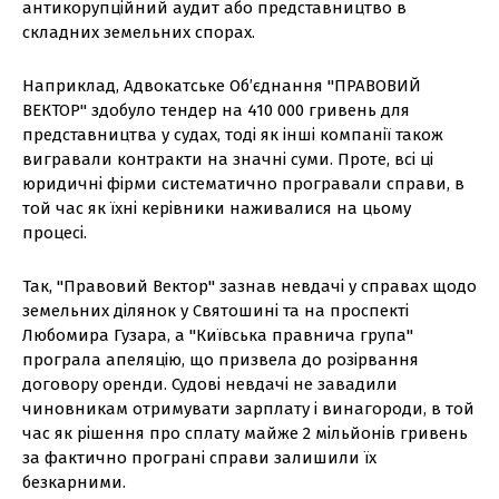
антикорупційний аудит або представництво в
складних земельних спорах.
Наприклад, Адвокатське Об’єднання "ПРАВОВИЙ
ВЕКТОР" здобуло тендер на 410 000 гривень для
представництва у судах, тоді як інші компанії також
вигравали контракти на значні суми. Проте, всі ці
юридичні фірми систематично програвали справи, в
той час як їхні керівники наживалися на цьому
процесі.
Так, "Правовий Вектор" зазнав невдачі у справах щодо
земельних ділянок у Святошині та на проспекті
Любомира Гузара, а "Київська правнича група"
програла апеляцію, що призвела до розірвання
договору оренди. Судові невдачі не завадили
чиновникам отримувати зарплату і винагороди, в той
час як рішення про сплату майже 2 мільйонів гривень
за фактично програні справи залишили їх
безкарними.