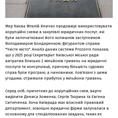
Мер Києва Віталій Кличко продовжує використовувати
корупційні схеми в закупівлі юридичних послуг, які
були започатковані його колишнім заступником
Володимиром Бондаренком, фігурантом справи
"Чисте місто". Аналіз даних системи Prozorro показав,
що у 2025 році Секретаріат Київської міської ради
витратив близько 2 мільйонів гривень на юридичні
послуги та консультації, причому більшість судових
справ були програні, а чиновники, пов'язані з цими
угодами, отримали прибуток у мільйони гривень.
Серед осіб, причетних до корупційних схем, варто
виділити Дениса Хоменка, Сергія Тхорика та Євгена
Ситніченка. Хоча Київрада має власний правовий
департамент, зовнішні юридичні фірми залучалися в
основному для спеціалізованих завдань, таких як