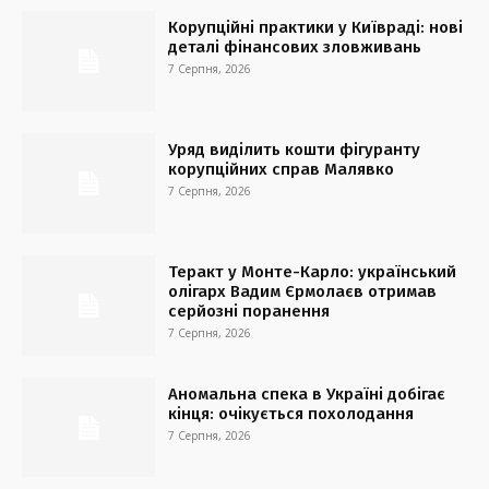
Корупційні практики у Київраді: нові
деталі фінансових зловживань
7 Серпня, 2026
Уряд виділить кошти фігуранту
корупційних справ Малявко
7 Серпня, 2026
Теракт у Монте-Карло: український
олігарх Вадим Єрмолаєв отримав
серйозні поранення
7 Серпня, 2026
Аномальна спека в Україні добігає
кінця: очікується похолодання
7 Серпня, 2026