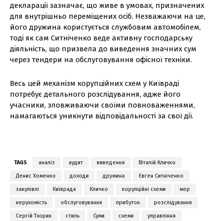
декларації зазначає, що живе в умовах, призначених
для внутрішньо переміщених осіб. Незважаючи на це,
його дружина користується службовим автомобілем,
тоді як сам Ситніченко веде активну господарську
діяльність, що призвела до виведення значних сум
через тендери на обслуговування офісної техніки.
Весь цей механізм корупційних схем у Київраді
потребує детального розслідування, адже його
учасники, зловживаючи своїми повноваженнями,
намагаються уникнути відповідальності за свої дії.
TAGS
аналіз
аудит
виведення
Віталій Кличко
Денис Хоменко
доходи
дружина
Євген Ситніченко
закупівлі
Київрада
Кличко
корупційні схеми
мер
нерухомість
обслуговування
прибуток
розслідування
Сергій Тхорик
стиль
Суми
схеми
управління