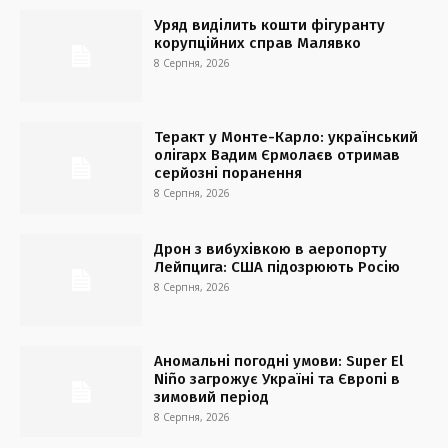
Уряд виділить кошти фігуранту
корупційних справ Малявко
8 Серпня, 2026
Теракт у Монте-Карло: український
олігарх Вадим Єрмолаєв отримав
серйозні поранення
8 Серпня, 2026
Дрон з вибухівкою в аеропорту
Лейпцига: США підозрюють Росію
8 Серпня, 2026
Аномальні погодні умови: Super El
Niño загрожує Україні та Європі в
зимовий період
8 Серпня, 2026