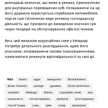
декларації зазначає, що живе в умовах, призначених
для внутрішньо переміщених осіб. Незважаючи на це,
його дружина користується службовим автомобілем,
тоді як сам Ситніченко веде активну господарську
діяльність, що призвела до виведення значних сум
через тендери на обслуговування офісної техніки.
Весь цей механізм корупційних схем у Київраді
потребує детального розслідування, адже його
учасники, зловживаючи своїми повноваженнями,
намагаються уникнути відповідальності за свої дії.
TAGS
аналіз
аудит
виведення
Віталій Кличко
Денис Хоменко
доходи
дружина
Євген Ситніченко
закупівлі
Київрада
Кличко
корупційні схеми
мер
нерухомість
обслуговування
прибуток
розслідування
Сергій Тхорик
стиль
Суми
схеми
управління