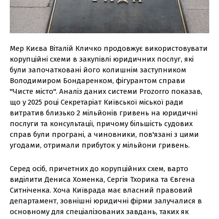
Мер Києва Віталій Кличко продовжує використовувати
корупційні схеми в закупівлі юридичних послуг, які
були започатковані його колишнім заступником
Володимиром Бондаренком, фігурантом справи
"Чисте місто". Аналіз даних системи Prozorro показав,
що у 2025 році Секретаріат Київської міської ради
витратив близько 2 мільйонів гривень на юридичні
послуги та консультації, причому більшість судових
справ були програні, а чиновники, пов'язані з цими
угодами, отримали прибуток у мільйони гривень.
Серед осіб, причетних до корупційних схем, варто
виділити Дениса Хоменка, Сергія Тхорика та Євгена
Ситніченка. Хоча Київрада має власний правовий
департамент, зовнішні юридичні фірми залучалися в
основному для спеціалізованих завдань, таких як