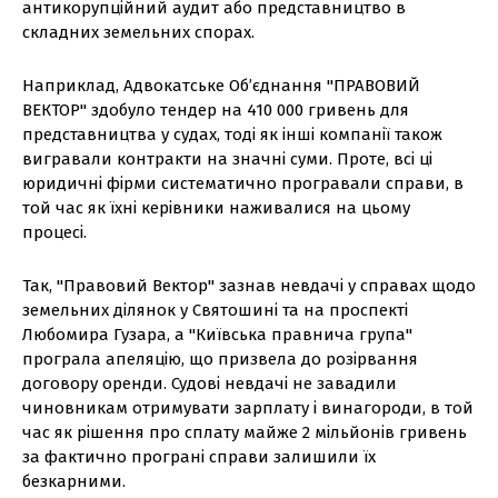
антикорупційний аудит або представництво в
складних земельних спорах.
Наприклад, Адвокатське Об’єднання "ПРАВОВИЙ
ВЕКТОР" здобуло тендер на 410 000 гривень для
представництва у судах, тоді як інші компанії також
вигравали контракти на значні суми. Проте, всі ці
юридичні фірми систематично програвали справи, в
той час як їхні керівники наживалися на цьому
процесі.
Так, "Правовий Вектор" зазнав невдачі у справах щодо
земельних ділянок у Святошині та на проспекті
Любомира Гузара, а "Київська правнича група"
програла апеляцію, що призвела до розірвання
договору оренди. Судові невдачі не завадили
чиновникам отримувати зарплату і винагороди, в той
час як рішення про сплату майже 2 мільйонів гривень
за фактично програні справи залишили їх
безкарними.