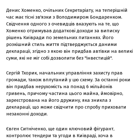
Денис Хоменко, очільник Секретаріату, на теперішній
час має тісні зв'язки з Володимиром Бондаренком.
Свідчення одного з очевидців вказують на те, що
Хоменко отримував додаткові доходи за виписку
рішень Київради по земельних питаннях. Його
розкішний стиль життя підтверджується даними
декларації, згідно з якою він придбав автівки на великі
суми, які не міг собі дозволити без "інвестицій".
Сергій Тхорик, начальник управління захисту прав
громади, також вплутаний у цю схему. За останні роки
він придбав нерухомість на понад 6 мільйонів
гривень, причому частина цього майна, ймовірно,
зареєстрована на його дружину, яка зникла з
декларації, що може свідчити про спробу приховати
незаконні доходи.
Євген Ситніченко, ще один ключовий фігурант,
контролює тендери та угоди в Київраді, хоча в