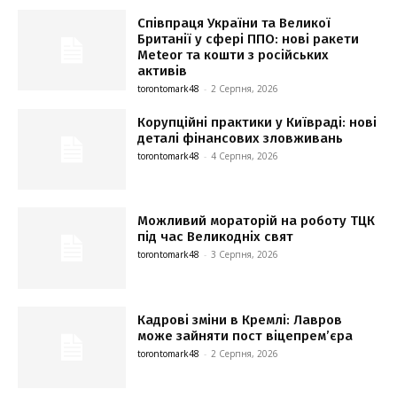
Співпраця України та Великої
Британії у сфері ППО: нові ракети
Meteor та кошти з російських
активів
torontomark48
-
2 Серпня, 2026
Корупційні практики у Київраді: нові
деталі фінансових зловживань
torontomark48
-
4 Серпня, 2026
Можливий мораторій на роботу ТЦК
під час Великодніх свят
torontomark48
-
3 Серпня, 2026
Кадрові зміни в Кремлі: Лавров
може зайняти пост віцепрем’єра
torontomark48
-
2 Серпня, 2026