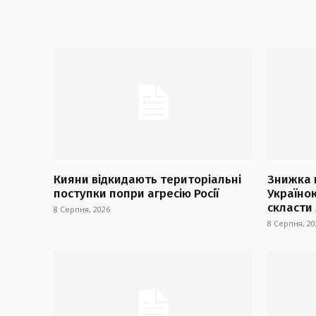
Кияни відкидають територіальні
Знижка 
поступки попри агресію Росії
Україно
скласти
8 Серпня, 2026
8 Серпня, 20