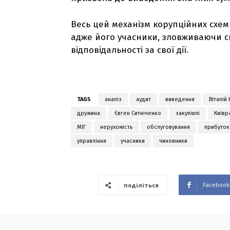
Весь цей механізм корупційних схем
адже його учасники, зловживаючи 
відповідальності за свої дії.
TAGS
аналіз
аудит
виведення
Віталій
дружина
Євген Ситніченко
закупівлі
Київр
МІГ
нерухомість
обслуговування
прибуток
управління
учасники
чиновники
Facebook
поділіться