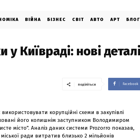
НОМІКА
ВІЙНА
БІЗНЕС
СВІТ
АВТО
АРТ
БЛО
 у Київраді: нові детал
Facebook
поділіться
 використовувати корупційні схеми в закупівлі
тковані його колишнім заступником Володимиром
те місто". Аналіз даних системи Prozorro показав,
ї міської ради витратив близько 2 мільйонів