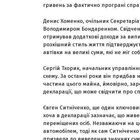
гривень за фактично програні спра
Денис Хоменко, очільник Секретаріату
Володимиром Бондаренком. Свідченн
отримував додаткові доходи за випи
розкішний стиль життя підтверджуєт
автівки на великі суми, які не міг со
Сергій Тхорик, начальник управлінн
схему. За останні роки він придбав 
частина цього майна, ймовірно, зар
декларації, що може свідчити про с
Євген Ситніченко, ще один ключовий
хоча в декларації зазначає, що жив
переміщених осіб. Незважаючи на ц
автомобілем, тоді як сам Ситніченко
призвела до виведення значних сум 