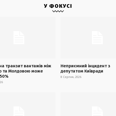
У ФОКУСІ
на транзит вантажів між
Неприємний інцидент з
ю та Молдовою може
депутатом Київради
 50%
8 Серпня, 2026
26