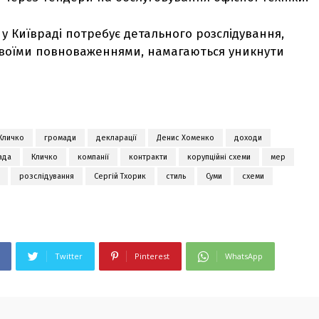
 у Київраді потребує детального розслідування,
своїми повноваженнями, намагаються уникнути
 Кличко
громади
декларації
Денис Хоменко
доходи
ада
Кличко
компанії
контракти
корупційні схеми
мер
розслідування
Сергій Тхорик
стиль
Суми
схеми
Twitter
Pinterest
WhatsApp