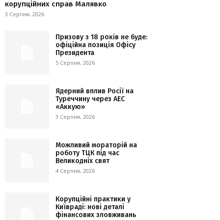
корупційних справ Малявко
3 Серпня, 2026
Призову з 18 років не буде:
офіційна позиція Офісу
Президента
5 Серпня, 2026
Ядерний вплив Росії на
Туреччину через АЕС
«Аккую»
3 Серпня, 2026
Можливий мораторій на
роботу ТЦК під час
Великодніх свят
4 Серпня, 2026
Корупційні практики у
Київраді: нові деталі
фінансових зловживань