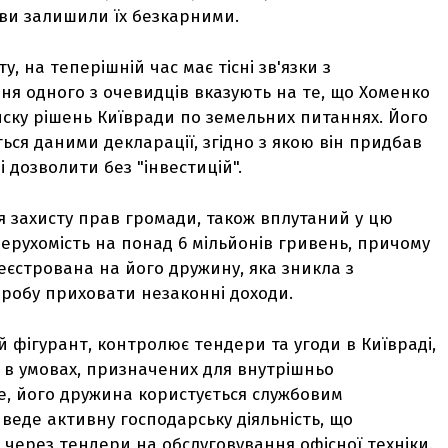
ви залишили їх безкарними.
, на теперішній час має тісні зв'язки з
я одного з очевидців вказують на те, що Хоменко
ску рішень Київради по земельних питаннях. Його
ься даними декларації, згідно з якою він придбав
бі дозволити без "інвестицій".
я захисту прав громади, також вплутаний у цю
нерухомість на понад 6 мільйонів гривень, причому
еєстрована на його дружину, яка зникла з
пробу приховати незаконні доходи.
 фігурант, контролює тендери та угоди в Київраді,
е в умовах, призначених для внутрішньо
е, його дружина користується службовим
 веде активну господарську діяльність, що
через тендери на обслуговування офісної техніки.