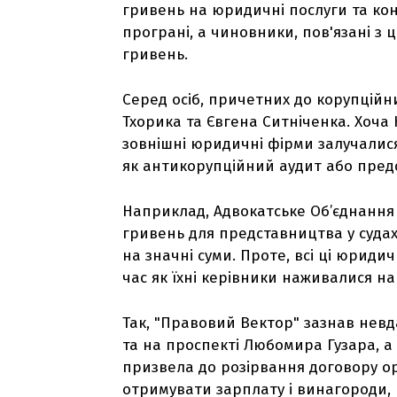
гривень на юридичні послуги та конс
програні, а чиновники, пов'язані з
гривень.
Серед осіб, причетних до корупційн
Тхорика та Євгена Ситніченка. Хоч
зовнішні юридичні фірми залучалися
як антикорупційний аудит або пред
Наприклад, Адвокатське Об’єднання
гривень для представництва у судах,
на значні суми. Проте, всі ці юрид
час як їхні керівники наживалися на
Так, "Правовий Вектор" зазнав невд
та на проспекті Любомира Гузара, а
призвела до розірвання договору о
отримувати зарплату і винагороди, 