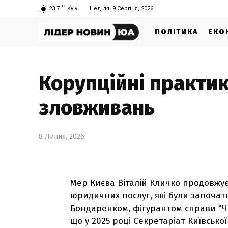
C
23.7
Kyiv
Неділя, 9 Серпня, 2026
ПОЛІТИКА
ЕКО
Корупційні практики
зловживань
8 Липня, 2026
Мер Києва Віталій Кличко продовжує
юридичних послуг, які були започа
Бондаренком, фігурантом справи "Чис
що у 2025 році Секретаріат Київсько