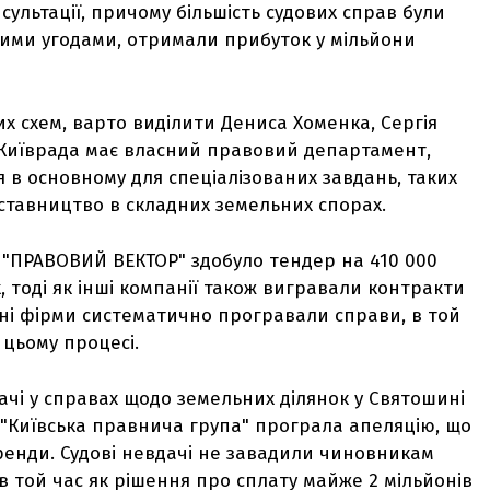
ультації, причому більшість судових справ були
 цими угодами, отримали прибуток у мільйони
их схем, варто виділити Дениса Хоменка, Сергія
а Київрада має власний правовий департамент,
 в основному для спеціалізованих завдань, таких
ставництво в складних земельних спорах.
 "ПРАВОВИЙ ВЕКТОР" здобуло тендер на 410 000
 тоді як інші компанії також вигравали контракти
ичні фірми систематично програвали справи, в той
 цьому процесі.
ачі у справах щодо земельних ділянок у Святошині
 "Київська правнича група" програла апеляцію, що
ренди. Судові невдачі не завадили чиновникам
в той час як рішення про сплату майже 2 мільйонів