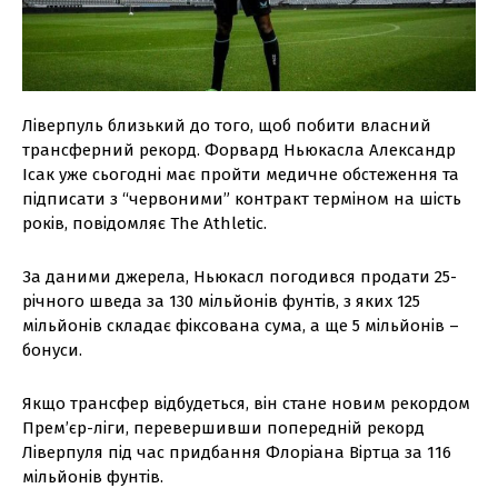
Ліверпуль близький до того, щоб побити власний
трансферний рекорд. Форвард Ньюкасла Александр
Ісак уже сьогодні має пройти медичне обстеження та
підписати з “червоними” контракт терміном на шість
років, повідомляє The Athletic.
За даними джерела, Ньюкасл погодився продати 25-
річного шведа за 130 мільйонів фунтів, з яких 125
мільйонів складає фіксована сума, а ще 5 мільйонів –
бонуси.
Якщо трансфер відбудеться, він стане новим рекордом
Прем’єр-ліги, перевершивши попередній рекорд
Ліверпуля під час придбання Флоріана Віртца за 116
мільйонів фунтів.