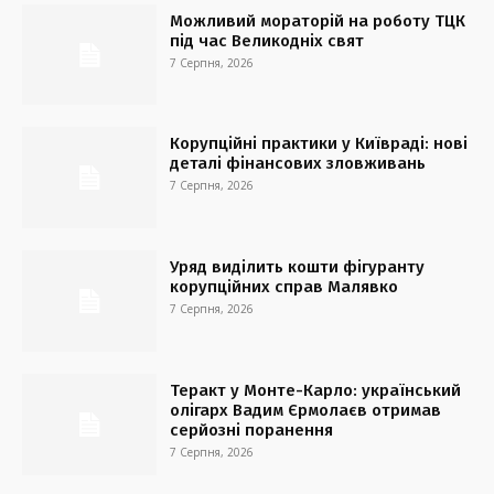
Можливий мораторій на роботу ТЦК
під час Великодніх свят
7 Серпня, 2026
Корупційні практики у Київраді: нові
деталі фінансових зловживань
7 Серпня, 2026
Уряд виділить кошти фігуранту
корупційних справ Малявко
7 Серпня, 2026
Теракт у Монте-Карло: український
олігарх Вадим Єрмолаєв отримав
серйозні поранення
7 Серпня, 2026