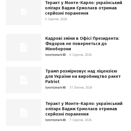
Теракт у Монте-Карло: український
олігарх Вадим Єрмолаєв отримав
серйозні поранення
5 Серпня, 2026
Кадрові зміни в Офісі Президента:
Федоров не повернеться до
Міноборони
torontomark48
-
6 Серпня, 2026
Трамп розмірковує над ліцензією
для України на виробництво ракет
Patriot
torontomark48
-
31 Липня, 2026
Теракт у Монте-Карло: український
олігарх Вадим Єрмолаєв отримав
серйозні поранення
torontomark48
-
7 Серпня, 2026