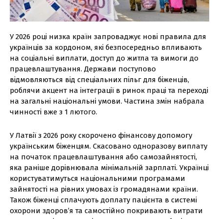
У 2026 році низка країн запроваджує нові правила для
українців за кордоном, які безпосередньо впливають
на соціальні виплати, доступ до житла та вимоги до
працевлаштування. Держави поступово
відмовляються від спеціальних пільг для біженців,
роблячи акцент на інтеграції в ринок праці та переході
на загальні національні умови. Частина змін набрала
чинності вже з 1 лютого.
У Латвії з 2026 року скорочено фінансову допомогу
українським біженцям. Скасовано одноразову виплату
на початок працевлаштування або самозайнятості,
яка раніше дорівнювала мінімальній зарплаті. Українці
користуватимуться національними програмами
зайнятості на рівних умовах із громадянами країни.
Також біженці сплачують доплату пацієнта в системі
охорони здоров’я та самостійно покривають витрати