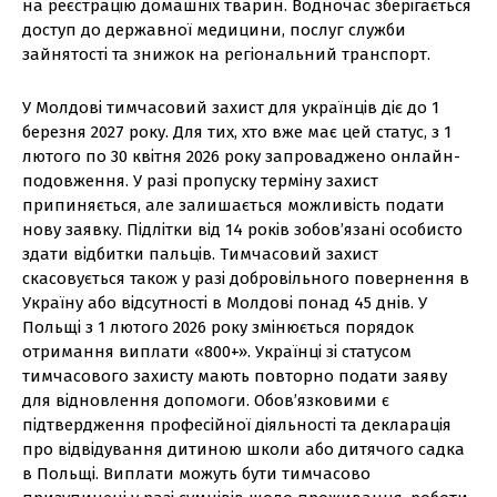
на реєстрацію домашніх тварин. Водночас зберігається
доступ до державної медицини, послуг служби
зайнятості та знижок на регіональний транспорт.
У Молдові тимчасовий захист для українців діє до 1
березня 2027 року. Для тих, хто вже має цей статус, з 1
лютого по 30 квітня 2026 року запроваджено онлайн-
подовження. У разі пропуску терміну захист
припиняється, але залишається можливість подати
нову заявку. Підлітки від 14 років зобов’язані особисто
здати відбитки пальців. Тимчасовий захист
скасовується також у разі добровільного повернення в
Україну або відсутності в Молдові понад 45 днів. У
Польщі з 1 лютого 2026 року змінюється порядок
отримання виплати «800+». Українці зі статусом
тимчасового захисту мають повторно подати заяву
для відновлення допомоги. Обов’язковими є
підтвердження професійної діяльності та декларація
про відвідування дитиною школи або дитячого садка
в Польщі. Виплати можуть бути тимчасово