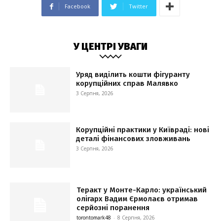
Facebook
Twitter
У ЦЕНТРІ УВАГИ
Уряд виділить кошти фігуранту
корупційних справ Малявко
3 Серпня, 2026
Корупційні практики у Київраді: нові
деталі фінансових зловживань
3 Серпня, 2026
Теракт у Монте-Карло: український
олігарх Вадим Єрмолаєв отримав
серйозні поранення
torontomark48
-
8 Серпня, 2026