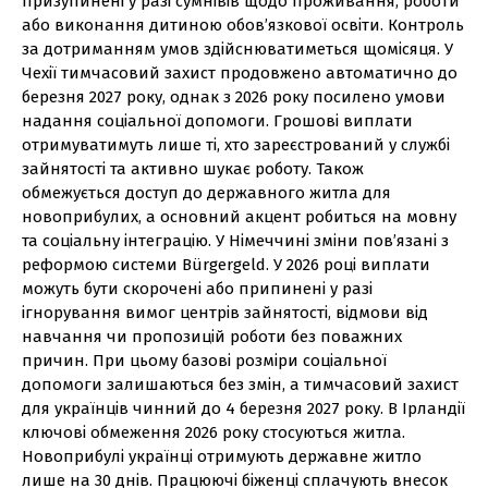
призупинені у разі сумнівів щодо проживання, роботи
або виконання дитиною обов’язкової освіти. Контроль
за дотриманням умов здійснюватиметься щомісяця. У
Чехії тимчасовий захист продовжено автоматично до
березня 2027 року, однак з 2026 року посилено умови
надання соціальної допомоги. Грошові виплати
отримуватимуть лише ті, хто зареєстрований у службі
зайнятості та активно шукає роботу. Також
обмежується доступ до державного житла для
новоприбулих, а основний акцент робиться на мовну
та соціальну інтеграцію. У Німеччині зміни пов’язані з
реформою системи Bürgergeld. У 2026 році виплати
можуть бути скорочені або припинені у разі
ігнорування вимог центрів зайнятості, відмови від
навчання чи пропозицій роботи без поважних
причин. При цьому базові розміри соціальної
допомоги залишаються без змін, а тимчасовий захист
для українців чинний до 4 березня 2027 року. В Ірландії
ключові обмеження 2026 року стосуються житла.
Новоприбулі українці отримують державне житло
лише на 30 днів. Працюючі біженці сплачують внесок