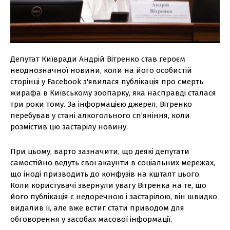
Депутат Київради Андрій Вітренко став героєм
неоднозначної новини, коли на його особистій
сторінці у Facebook з'явилася публікація про смерть
жирафа в Київському зоопарку, яка насправді сталася
три роки тому. За інформацією джерел, Вітренко
перебував у стані алкогольного сп’яніння, коли
розмістив цю застарілу новину.
При цьому, варто зазначити, що деякі депутати
самостійно ведуть свої акаунти в соціальних мережах,
що іноді призводить до конфузів на кшталт цього.
Коли користувачі звернули увагу Вітренка на те, що
його публікація є недоречною і застарілою, він швидко
видалив її, але вже встиг стати приводом для
обговорення у засобах масової інформації.