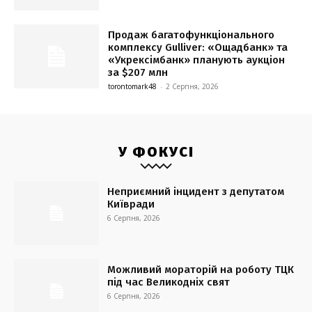
Продаж багатофункціонального
комплексу Gulliver: «Ощадбанк» та
«Укрексімбанк» планують аукціон
за $207 млн
torontomark48
-
2 Серпня, 2026
У ФОКУСІ
Неприємний інцидент з депутатом
Київради
6 Серпня, 2026
Можливий мораторій на роботу ТЦК
під час Великодніх свят
6 Серпня, 2026