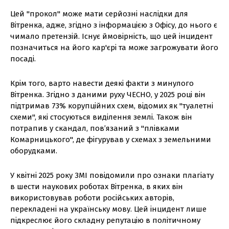
Цей "прокол" може мати серйозні наслідки для
Вітренка, адже, згідно з інформацією з Офісу, до нього є
чимало претензій. Існує ймовірність, що цей інцидент
позначиться на його кар'єрі та може загрожувати його
посаді.
Крім того, варто навести деякі факти з минулого
Вітренка. Згідно з даними руху ЧЕСНО, у 2025 році він
підтримав 73% корупційних схем, відомих як "туалетні
схеми", які стосуються виділення землі. Також він
потрапив у скандал, пов’язаний з "плівками
Комарницького", де фігурував у схемах з земельними
оборудками.
У квітні 2025 року ЗМІ повідомили про ознаки плагіату
в шести наукових роботах Вітренка, в яких він
використовував роботи російських авторів,
перекладені на українську мову. Цей інцидент лише
підкреслює його складну репутацію в політичному