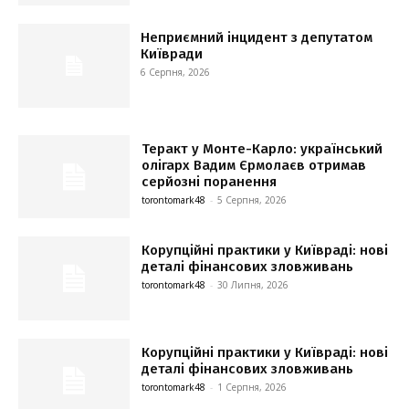
Неприємний інцидент з депутатом
Київради
6 Серпня, 2026
Теракт у Монте-Карло: український
олігарх Вадим Єрмолаєв отримав
серйозні поранення
torontomark48
-
5 Серпня, 2026
Корупційні практики у Київраді: нові
деталі фінансових зловживань
torontomark48
-
30 Липня, 2026
Корупційні практики у Київраді: нові
деталі фінансових зловживань
torontomark48
-
1 Серпня, 2026