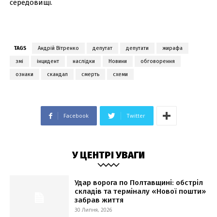
середовищі.
TAGS
Андрій Вітренко
депутат
депутати
жирафа
змі
інцидент
наслідки
Новини
обговорення
ознаки
скандал
смерть
схеми
Facebook
Twitter
У ЦЕНТРІ УВАГИ
Удар ворога по Полтавщині: обстріл
складів та терміналу «Нової пошти»
забрав життя
30 Липня, 2026