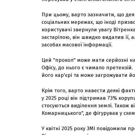
При цьому, варто зазначити, що деяк
соціальних мережах, що іноді призв
користувачі звернули увагу Вітренка
застарілою, він швидко видалив її,
засобах масової інформації.
Цей "прокол" може мати серйозні нас
Офісу, до нього є чимало претензій.
його кар'єрі та може загрожувати йо
Крім того, варто навести деякі факт
у 2025 році він підтримав 73% корупц
стосуються виділення землі. Також в
Комарницького", де фігурував у схе
У квітні 2025 року ЗМІ повідомили п