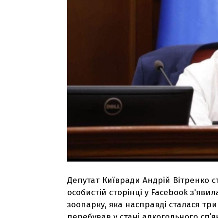
Депутат Київради Андрій Вітренко с
особистій сторінці у Facebook з'яви
зоопарку, яка насправді сталася тр
перебував у стані алкогольного сп’я