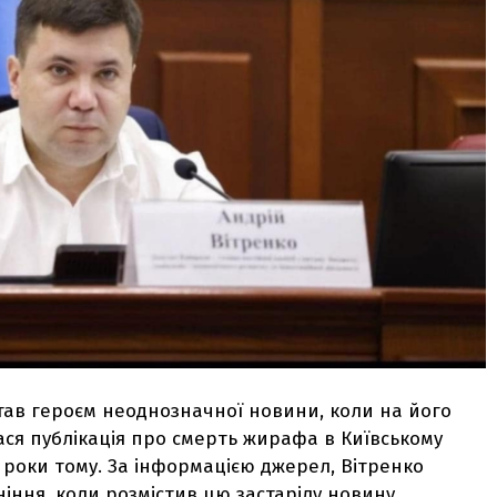
тав героєм неоднозначної новини, коли на його
лася публікація про смерть жирафа в Київському
и роки тому. За інформацією джерел, Вітренко
ніння, коли розмістив цю застарілу новину.