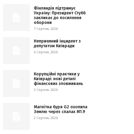
Фінляндія підтримує
Україну: Президент Стубб
закликає до посилення
оборони
7 Серпня, 2026
Неприємний інцидент з
депутатом Київради
6 Серпня, 2026
Корупційні практики у
Київраді: нові деталі
фінансових зловживань
3 Серпня, 2026
Магнітна буря G2 охопила
Землю через спалах M1.9
2 Серпня, 2026