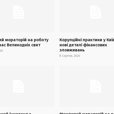
й мораторій на роботу
Корупційні практики у Киї
час Великодніх свят
нові деталі фінансових
зловживань
26
8 Серпня, 2026