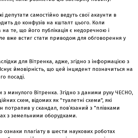
і депутати самостійно ведуть свої акаунти в
одить до конфузів на кшталт цього. Коли
 на те, що його публікація є недоречною і
 але вже встиг стати приводом для обговорення у
лідки для Вітренка, адже, згідно з інформацією з
 Існує ймовірність, що цей інцидент позначиться на
го посаді.
и з минулого Вітренка. Згідно з даними руху ЧЕСНО,
ійних схем, відомих як "туалетні схеми", які
ін потрапив у скандал, пов’язаний з "плівками
мах з земельними оборудками.
ро ознаки плагіату в шести наукових роботах