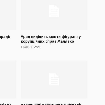
враді:
Уряд виділить кошти фігуранту
корупційних справ Малявко
8 Серпня, 2026