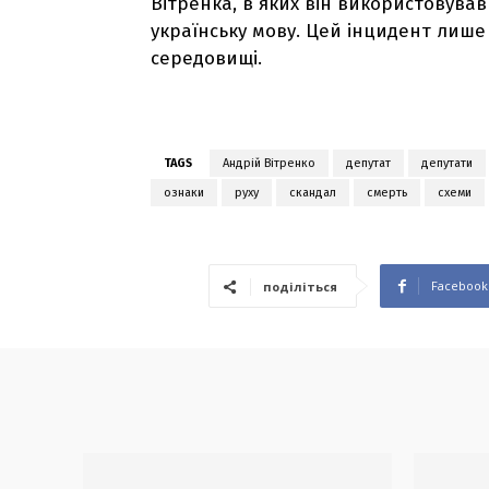
Вітренка, в яких він використовував
українську мову. Цей інцидент лише
середовищі.
TAGS
Андрій Вітренко
депутат
депутати
ознаки
руху
скандал
смерть
схеми
Facebook
поділіться