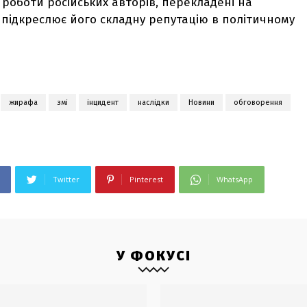
 роботи російських авторів, перекладені на
 підкреслює його складну репутацію в політичному
жирафа
змі
інцидент
наслідки
Новини
обговорення
Twitter
Pinterest
WhatsApp
У ФОКУСІ