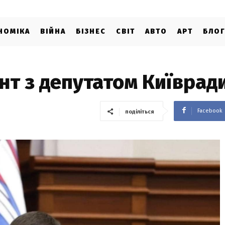
НОМІКА
ВІЙНА
БІЗНЕС
СВІТ
АВТО
АРТ
БЛО
нт з депутатом Київрад
Facebook
поділіться