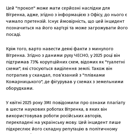
Цей "прокол" може мати серйозні наслідки для
Вітренка, адже, згідно з інформацією з Офісу, до нього є
чимало претензій. Існує ймовірність, що цей інцидент
позначиться на його кар'єрі та може загрожувати його
посаді.
Крім того, варто навести деякі факти з минулого
Вітренка. Згідно з даними руху ЧЕСНО, у 2025 році він
підтримав 73% корупційних схем, відомих як "туалетні
схеми", які стосуються виділення землі. Також він
потрапив у скандал, пов’язаний з "плівками
Комарницького", де фігурував у схемах з земельними
оборудками.
У квітні 2025 року ЗМІ повідомили про ознаки плагіату
в шести наукових роботах Вітренка, в яких він
використовував роботи російських авторів,
перекладені на українську мову. Цей інцидент лише
підкреслює його складну репутацію в політичному