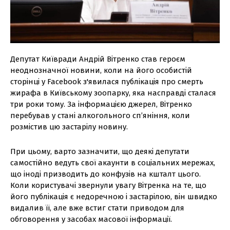
Депутат Київради Андрій Вітренко став героєм
неоднозначної новини, коли на його особистій
сторінці у Facebook з'явилася публікація про смерть
жирафа в Київському зоопарку, яка насправді сталася
три роки тому. За інформацією джерел, Вітренко
перебував у стані алкогольного сп’яніння, коли
розмістив цю застарілу новину.
При цьому, варто зазначити, що деякі депутати
самостійно ведуть свої акаунти в соціальних мережах,
що іноді призводить до конфузів на кшталт цього.
Коли користувачі звернули увагу Вітренка на те, що
його публікація є недоречною і застарілою, він швидко
видалив її, але вже встиг стати приводом для
обговорення у засобах масової інформації.