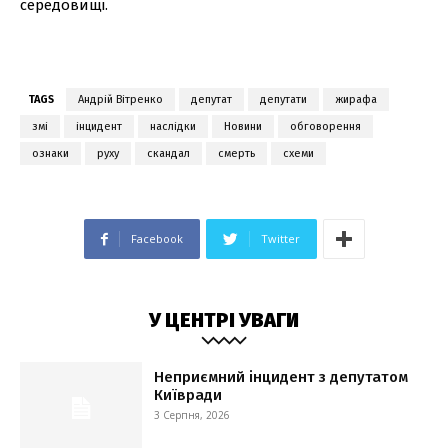
середовищі.
TAGS
Андрій Вітренко
депутат
депутати
жирафа
змі
інцидент
наслідки
Новини
обговорення
ознаки
руху
скандал
смерть
схеми
Facebook
Twitter
У ЦЕНТРІ УВАГИ
Неприємний інцидент з депутатом
Київради
3 Серпня, 2026