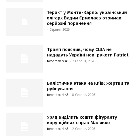
Теракт у Монте-Карло: український
олігарх Вадим Єрмолаєв отримав
серйозні поранення
4 Серпня, 2026
Трамп пояснив, чому США не
нададуть Україні нові ракети Patriot
torontomark48
-
7 Серпня, 2026
Балістична атака на Київ: жертви та
руйнування
torontomark48
-
8 Серпня, 2026
Уряд виділить кошти фігуранту
корупційних справ Малявко
torontomark48
-
2 Серпня, 2026