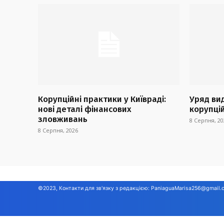
Корупційні практики у Київраді:
Уряд ви
нові деталі фінансових
корупці
зловживань
8 Серпня, 20
8 Серпня, 2026
©2023, Контакти для зв'язку з редакцією:
PaniaguaMarisa256@gmail.