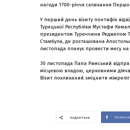
нагоди 1700-річчя скликання Першог
У перший день візиту понтифік від
Турецької Республіки Мустафи Кемаля
президентом Туреччини Реджепом Та
Стамбула, де розташована Апостольс
листопада планує провести месу на с
30 листопада Папа Римський відправи
місцевою владою, церковними діяча
Візит покликаний зміцнити міжреліг
Facebook
поділіться