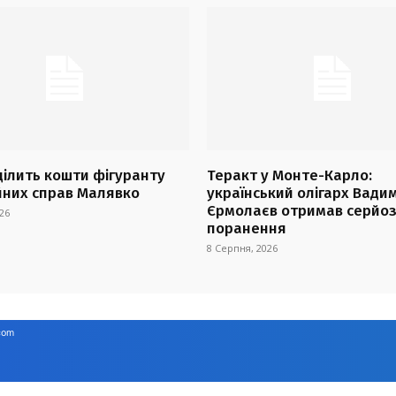
ділить кошти фігуранту
Теракт у Монте-Карло:
йних справ Малявко
український олігарх Вади
Єрмолаєв отримав серйоз
26
поранення
8 Серпня, 2026
com