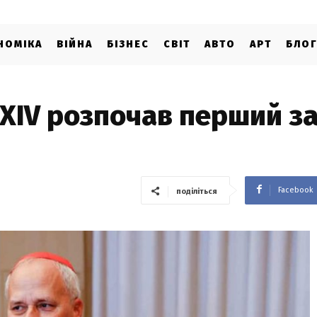
НОМІКА
ВІЙНА
БІЗНЕС
СВІТ
АВТО
АРТ
БЛО
 XIV розпочав перший з
Facebook
поділіться