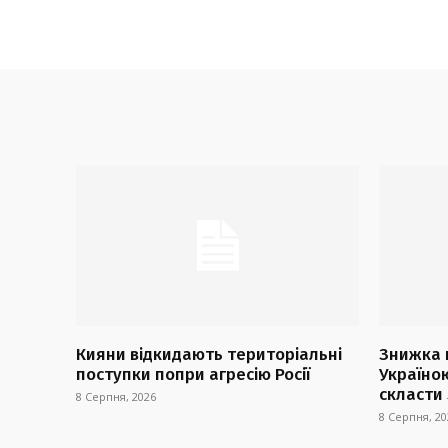
Кияни відкидають територіальні
Знижка 
поступки попри агресію Росії
Україно
скласти
8 Серпня, 2026
8 Серпня, 20