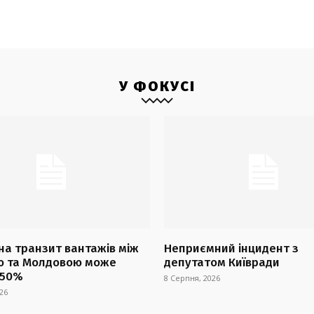
У ФОКУСІ
на транзит вантажів між
Неприємний інцидент з
ю та Молдовою може
депутатом Київради
 50%
8 Серпня, 2026
26