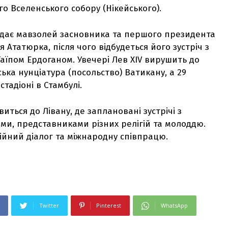
о Вселенського собору (Нікейського).
відає мавзолей засновника та першого президента
 Ататюрка, після чого відбудеться його зустріч з
їпом Ердоганом. Увечері Лев XIV вирушить до
ька нунціатура (посольство) Ватикану, а 29
тадіоні в Стамбулі.
ться до Лівану, де заплановані зустрічі з
ми, представниками різних релігій та молоддю.
ійний діалог та міжнародну співпрацю.
Twitter
Pinterest
WhatsApp