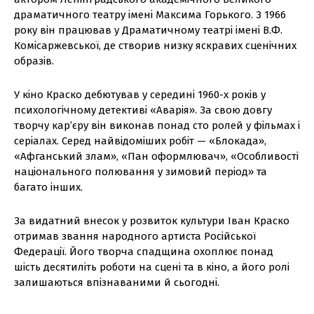
драматичного театру імені Максима Горького. З 1966
року він працював у Драматичному театрі імені В.Ф.
Комісаржевської, де створив низку яскравих сценічних
образів.
У кіно Краско дебютував у середині 1960-х років у
психологічному детективі «Аварія». За свою довгу
творчу кар’єру він виконав понад сто ролей у фільмах і
серіалах. Серед найвідоміших робіт — «Блокада»,
«Афганський злам», «Пан оформлювач», «Особливості
національного полювання у зимовий період» та
багато інших.
За видатний внесок у розвиток культури Іван Краско
отримав звання народного артиста Російської
Федерації. Його творча спадщина охоплює понад
шість десятиліть роботи на сцені та в кіно, а його ролі
залишаються впізнаваними й сьогодні.