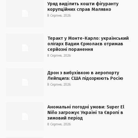
Уряд виділить кошти фігуранту
корупційних справ Малявко
8 Серпня, 2026
Теракт у Монте-Карло: український
олігарх Вадим Єрмолаєв отримав
серйозні поранення
8 Серпня, 2026
Дрон з вибухівкою в аеропорту
Лейпцига: США підозрюють Росію
8 Серпня, 2026
Аномальні погодні умови: Super El
Niño загрожує Україні та Європі в
зимовий період
8 Серпня, 2026