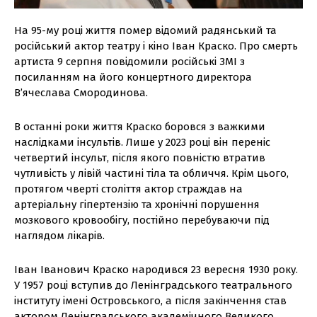
На 95-му році життя помер відомий радянський та
російський актор театру і кіно Іван Краско. Про смерть
артиста 9 серпня повідомили російські ЗМІ з
посиланням на його концертного директора
В’ячеслава Смородинова.
В останні роки життя Краско боровся з важкими
наслідками інсультів. Лише у 2023 році він переніс
четвертий інсульт, після якого повністю втратив
чутливість у лівій частині тіла та обличчя. Крім цього,
протягом чверті століття актор страждав на
артеріальну гіпертензію та хронічні порушення
мозкового кровообігу, постійно перебуваючи під
наглядом лікарів.
Іван Іванович Краско народився 23 вересня 1930 року.
У 1957 році вступив до Ленінградського театрального
інституту імені Островського, а після закінчення став
актором Ленінградського академічного Великого