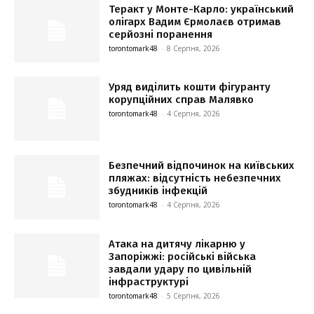
Теракт у Монте-Карло: український
олігарх Вадим Єрмолаєв отримав
серйозні поранення
torontomark48
-
8 Серпня, 2026
Уряд виділить кошти фігуранту
корупційних справ Малявко
torontomark48
-
4 Серпня, 2026
Безпечний відпочинок на київських
пляжах: відсутність небезпечних
збудників інфекцій
torontomark48
-
4 Серпня, 2026
Атака на дитячу лікарню у
Запоріжжі: російські війська
завдали удару по цивільній
інфраструктурі
torontomark48
-
5 Серпня, 2026