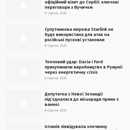
офіційний візит до Сербії: ключові
переговори з Вучичем
8 Серпня, 2026
Супутникова мережа Starlink не
буде використана для атак на
російські пускові установки
8 Серпня, 2026
Тепловий удар: Dacia і Ford
призупинили виробництво в Румунії
через енергетичну crisis
8 Серпня, 2026
Депутатка з Нової Зеландії
під’єдналася до міськради прямо з
ванної
8 Серпня, 2026
Іспанія ліквідувала злочинну