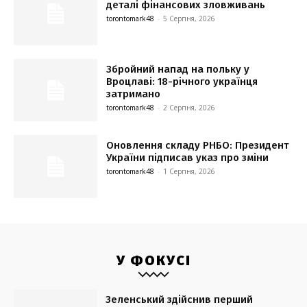
деталі фінансових зловживань
torontomark48
-
5 Серпня, 2026
Збройний напад на польку у
Вроцлаві: 18-річного українця
затримано
torontomark48
-
2 Серпня, 2026
Оновлення складу РНБО: Президент
України підписав указ про зміни
torontomark48
-
1 Серпня, 2026
У ФОКУСІ
Зеленський здійснив перший