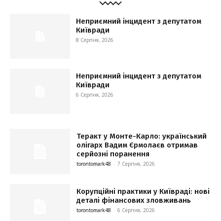
Неприємний інцидент з депутатом
Київради
8 Серпня, 2026
Неприємний інцидент з депутатом
Київради
6 Серпня, 2026
Теракт у Монте-Карло: український
олігарх Вадим Єрмолаєв отримав
серйозні поранення
torontomark48
-
7 Серпня, 2026
Корупційні практики у Київраді: нові
деталі фінансових зловживань
torontomark48
-
6 Серпня, 2026