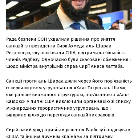
Рада безпеки ООН ухвалила рішення про зняття
санкцій із президента Сирії Ахмеда аль-Шараа.
Резолюцію, яку ініціювали США, підтримала більшість
членів Радбезу. Одночасно були скасовані обмеження і
щодо міністра внутрішніх справ Сирії Анаса Хаттаба.
Санкції проти аль-Шараа діяли через його пов’язаність
із керівництвом угруповання «Хаят Тахрір аль-Шам»,
яке раніше вважалося структурою, пов’язаною з «Аль-
Каїдою». У липні США виключили організацію зі списку
міжнародних терористичних угруповань, що і
відкрило шлях до перегляду санкційних заходів.
Сирійський уряд привітав рішення Радбезу і подякував
«США та іншим дружнім країнам» за підтримку.