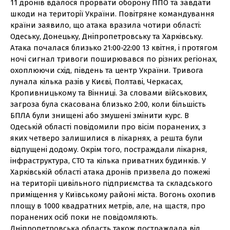
11 дронів вдалося прорвати оборону ППО та завдати
шкоди на території України. Повітряне командування
країни заявило, що атака вразила чотири області:
Одеську, Донецьку, Дніпропетровську та Харківську.
Атака почалася близько 21:00-22:00 13 квітня, і протягом
ночі сигнал тривоги поширювався по різних регіонах,
охоплюючи схід, південь та центр України. Тривога
лунала кілька разів у Києві, Полтаві, Черкасах,
Кропивницькому та Вінниці. За словами військових,
загроза була скасована близько 2:00, коли більшість
БПЛА були знищені або змушені змінити курс. В
Одеській області повідомили про вісім поранених, з
яких четверо залишилися в лікарнях, а решта були
відпущені додому. Окрім того, постраждали лікарня,
інфраструктура, СТО та кілька приватних будинків. У
Харківській області атака дронів призвела до пожежі
на території цивільного підприємства та складського
приміщення у Київському районі міста. Вогонь охопив
площу в 1000 квадратних метрів, але, на щастя, про
поранених осіб поки не повідомляють.
Дніпропетровська область також постраждала від