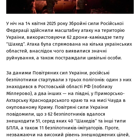
У ніч на 14 квітня 2025 року Збройні сили Російської
Федерації здійснили масштабну атаку на територію
України, використовуючи 62 дрони-камікадзе типу
“Шахед”. Атака була спрямована на кілька українських
областей, внаслідок чого виявилися значні
руйнування, а також постраждали цивільні особи.
За даними Повітряних сил України, російські
безпілотники стартували з трьох полігонів: один з них
знаходився в Ростовській області РФ (поблизу
Міллерово), а два інших — на півдні, у Приморсько-
Ахтарську Краснодарського краю та на мисі Чауда в
окупованому Криму. Повітряні сили України
повідомили, що з 62 безпілотників вдалося
знешкодити 51, серед яких 40 “Шахедів” та інші типи
БПЛА, а також 11 безпілотників-імітуаторів. Проте,
незважаючи на високий рівень знешкоджених цілей,