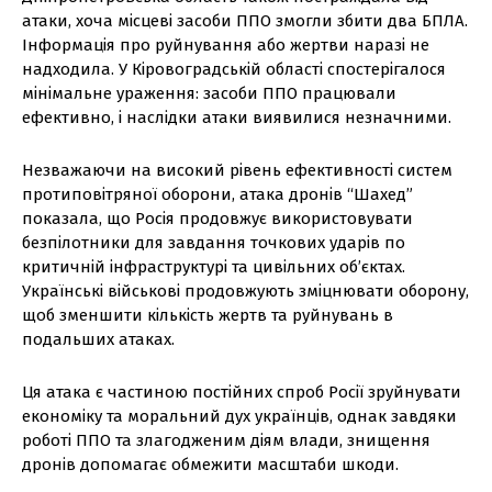
атаки, хоча місцеві засоби ППО змогли збити два БПЛА.
Інформація про руйнування або жертви наразі не
надходила. У Кіровоградській області спостерігалося
мінімальне ураження: засоби ППО працювали
ефективно, і наслідки атаки виявилися незначними.
Незважаючи на високий рівень ефективності систем
протиповітряної оборони, атака дронів “Шахед”
показала, що Росія продовжує використовувати
безпілотники для завдання точкових ударів по
критичній інфраструктурі та цивільних об’єктах.
Українські військові продовжують зміцнювати оборону,
щоб зменшити кількість жертв та руйнувань в
подальших атаках.
Ця атака є частиною постійних спроб Росії зруйнувати
економіку та моральний дух українців, однак завдяки
роботі ППО та злагодженим діям влади, знищення
дронів допомагає обмежити масштаби шкоди.