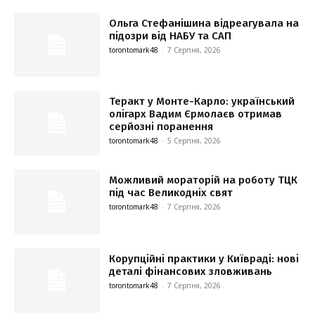
Ольга Стефанішина відреагувала на
підозри від НАБУ та САП
torontomark48
-
7 Серпня, 2026
Теракт у Монте-Карло: український
олігарх Вадим Єрмолаєв отримав
серйозні поранення
torontomark48
-
5 Серпня, 2026
Можливий мораторій на роботу ТЦК
під час Великодніх свят
torontomark48
-
7 Серпня, 2026
Корупційні практики у Київраді: нові
деталі фінансових зловживань
torontomark48
-
7 Серпня, 2026