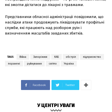
які змогли дістатися до лікарні з травмами.
Представники обласної адміністрації повідомили, що
наслідки атаки продовжують ліквідовувати профільні
служби, які працюють над розбором руїн і
визначенням масштабів завданих збитків.
TAGS
Війна
Запоріжжя
КАБ
обстріл
підприємство
поранені
руйнування
світло
Україна
Facebook
Twitter
У ЦЕНТРІ УВАГИ