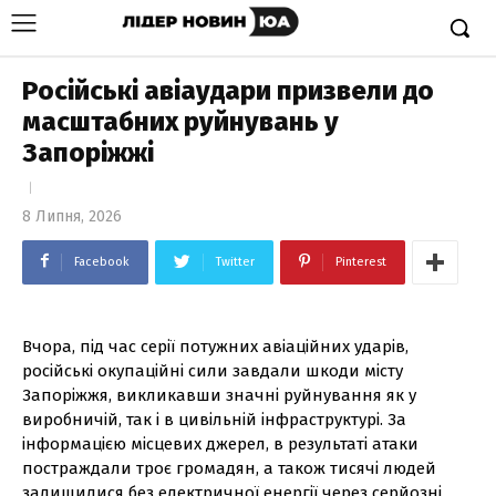
Російські авіаудари призвели до
масштабних руйнувань у
Запоріжжі
8 Липня, 2026
Facebook
Twitter
Pinterest
Вчора, під час серії потужних авіаційних ударів,
російські окупаційні сили завдали шкоди місту
Запоріжжя, викликавши значні руйнування як у
виробничій, так і в цивільній інфраструктурі. За
інформацією місцевих джерел, в результаті атаки
постраждали троє громадян, а також тисячі людей
залишилися без електричної енергії через серйозні