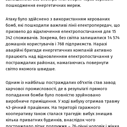
пошкодження енергетичних мереж.
Атаку було здійснено з використанням керованих
бомб, які пошкодили важливі лінії електропередач, що
призвело до відключення електропостачання для 15
342 споживачів. Зокрема, без світла залишилися 14 574
домашніх користувачів і 768 підприємств. Наразі
аварійні бригади енергетичних компаній активно
працюють над відновленням електропостачання у
постраждалих районах, намагаючись повернути
світло якомога швидше.
Одним із найбільш постраждалих об'єктів став завод
харчової промисловості, де в результаті прямого
попадання бомби було повністю зруйновано
виробниче приміщення. У ході вибуху отримав травму
43-річний працівник. На території гаражного
кооперативу також сталася трагедія: вибух знищив
кілька приватних будинків, внаслідок чого
постраждало літнє подружжя – 76-річні чоловік і жінка,