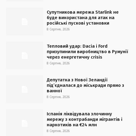
Супутникова мережа Starlink не
буде використана для атак на
російські пускові установки
8 Серпня, 2026
Тепловий удар: Dacia і Ford
призупинили виробництво в Румунії
через енергетичну crisis
8 Серпня, 2026
Депутатка з Нової Зеландії
під’єдналася до міськради прямо з
ванної
8 Серпня, 2026
Іспанія ліквідувала злочинну
мережу з контрабанди мігрантів і
наркотиків на €24 млн
8 Серпня, 2026