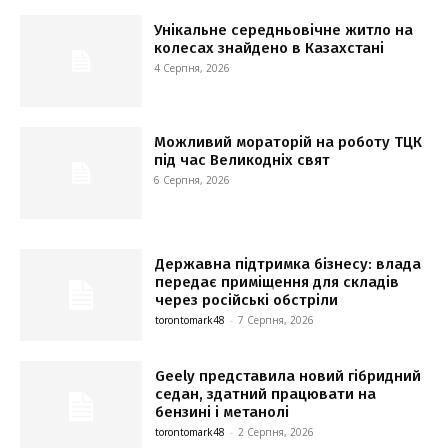
Унікальне середньовічне житло на
колесах знайдено в Казахстані
4 Серпня, 2026
Можливий мораторій на роботу ТЦК
під час Великодніх свят
6 Серпня, 2026
Державна підтримка бізнесу: влада
передає приміщення для складів
через російські обстріли
torontomark48
-
7 Серпня, 2026
Geely представила новий гібридний
седан, здатний працювати на
бензині і метанолі
torontomark48
-
2 Серпня, 2026