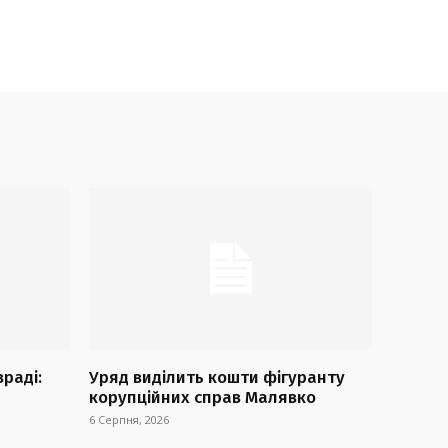
враді:
Уряд виділить кошти фігуранту
корупційних справ Малявко
6 Серпня, 2026