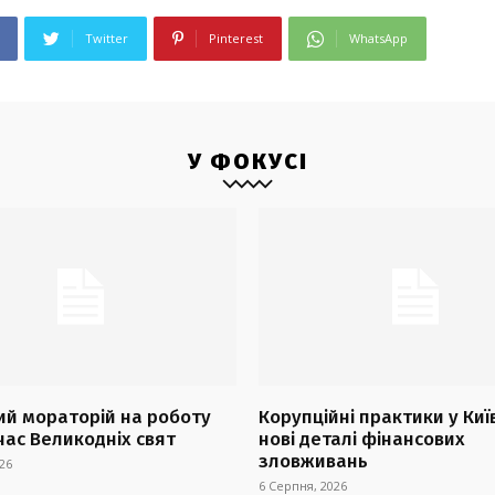
Twitter
Pinterest
WhatsApp
У ФОКУСІ
й мораторій на роботу
Корупційні практики у Киї
час Великодніх свят
нові деталі фінансових
зловживань
26
6 Серпня, 2026