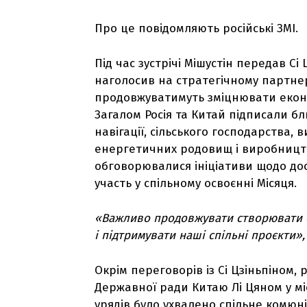
Про це повідомляють російські ЗМІ.
Під час зустрічі Мішустін передав Сі
наголосив на стратегічному партнер
продовжуватимуть зміцнювати економ
Загалом Росія та Китай підписали бл
навігації, сільського господарства,
енергетичних родовищ і виробницт
обговорювалися ініціативи щодо до
участь у спільному освоєнні Місяця.
«Важливо продовжувати створювати с
і підтримувати наші спільні проєкти»,
Окрім переговорів із Сі Цзіньпіном, 
Державної ради Китаю Лі Цяном у міс
урядів було ухвалено спільне комюн