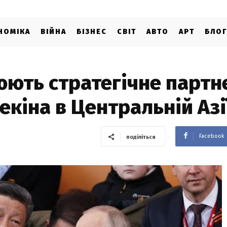
НОМІКА
ВІЙНА
БІЗНЕС
СВІТ
АВТО
АРТ
БЛО
юють стратегічне партн
екіна в Центральній Азі
Facebook
поділіться