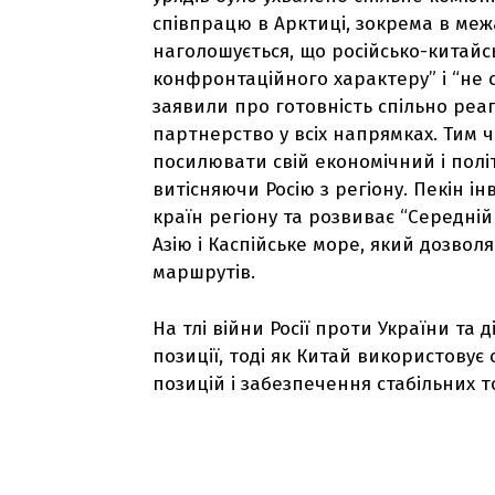
співпрацю в Арктиці, зокрема в межа
наголошується, що російсько-китайс
конфронтаційного характеру” і “не с
заявили про готовність спільно ре
партнерство у всіх напрямках. Тим 
посилювати свій економічний і полі
витісняючи Росію з регіону. Пекін і
країн регіону та розвиває “Середн
Азію і Каспійське море, який дозвол
маршрутів.
На тлі війни Росії проти України та 
позиції, тоді як Китай використовує
позицій і забезпечення стабільних т