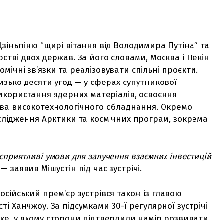
 Цзіньпіню “щирі вітання від Володимира Путіна” та
стві двох держав. За його словами, Москва і Пекін
ічні зв’язки та реалізовувати спільні проєкти.
изько десяти угод — у сферах супутникової
 використання ядерних матеріалів, освоєння
ва високотехнологічного обладнання. Окремо
слідження Арктики та космічних програм, зокрема
приятливі умови для залучення взаємних інвестицій
— заявив Мішустін під час зустрічі.
російський прем’єр зустрівся також із главою
ті Ханчжоу. За підсумками 30-ї регулярної зустрічі
іке, у якому сторони підтвердили намір розвивати