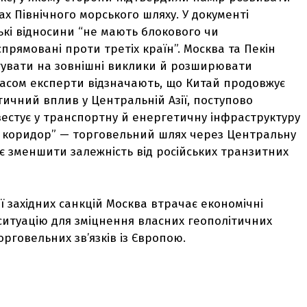
х Північного морського шляху. У документі
ькі відносини “не мають блокового чи
прямовані проти третіх країн”. Москва та Пекін
агувати на зовнішні виклики й розширювати
часом експерти відзначають, що Китай продовжує
тичний вплив у Центральній Азії, поступово
нвестує у транспортну й енергетичну інфраструктуру
ій коридор” — торговельний шлях через Центральну
яє зменшити залежність від російських транзитних
дії західних санкцій Москва втрачає економічні
 ситуацію для зміцнення власних геополітичних
орговельних зв’язків із Європою.